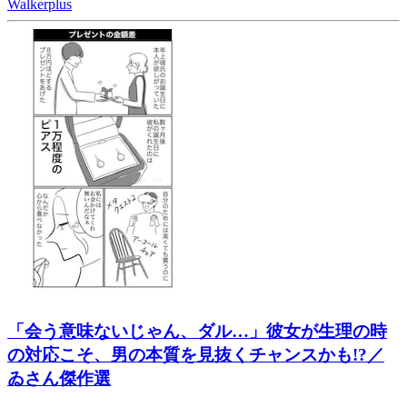
Walkerplus
「会う意味ないじゃん、ダル…」彼女が生理の時
の対応こそ、男の本質を見抜くチャンスかも!?／
ゐさん傑作選