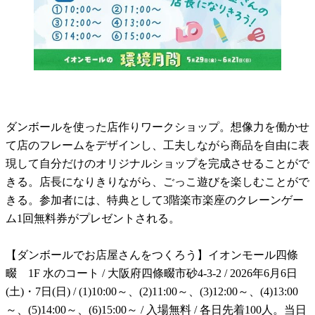
ダンボールを使った店作りワークショップ。想像力を働かせ
て店のフレームをデザインし、工夫しながら商品を自由に表
現して自分だけのオリジナルショップを完成させることがで
きる。店長になりきりながら、ごっこ遊びを楽しむことがで
きる。参加者には、特典として3階楽市楽座のクレーンゲー
ム1回無料券がプレゼントされる。
【ダンボールでお店屋さんをつくろう】イオンモール四條
畷 1F 水のコート / 大阪府四條畷市砂4-3-2 / 2026年6月6日
(土)・7日(日) / (1)10:00～、(2)11:00～、(3)12:00～、(4)13:00
～、(5)14:00～、(6)15:00～ / 入場無料 / 各日先着100人。当日