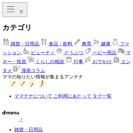
カテゴリ
雑貨・日用品
食品・飲料
教育
健康
ファ
ッション
ビューティ
どうぶつ
ベビー用品
マ
ネー・投資
くらしの相談
行事
おでかけ
エン
タメ
漫画コラム
ママの知りたい情報が集まるアンテナ
ママテナについて
ご利用にあたって
タグ一覧
>
雑貨・日用品