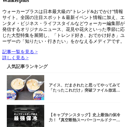
Walkerplus
ウォーカープラスは日本最大級の‟トレンド&おでかけ”情報
サイト。全国の注目スポット＆最新イベント情報に加え、エ
ンタメ・ビジネス・ライフスタイルなどウォーカー編集部が
発信するオリジナルニュース、花見や花火といった季節に応
じた大型特集を展開し、「トレンド好き、おでかけ好き」ユ
ーザーの「知りたい・行きたい」をかなえるメディアです。
記事一覧を見る >
詳しく見る >
人気記事ランキング
アイス、だまされたと思ってやってみて
「たったこれだけ」突破ファイル放送で
大注目！...
【キャプテンスタッグ】史上最強の保冷
力！『真空断熱スーパーコールドクーラ
ーボック...