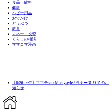
食品・飲料
健康
ベビー用品
おでかけ
どうぶつ
教育
マネー・投資
くらしの相談
ママコマ漫画
【8/26 正午】ママテナ / Merkystyle / ラナーヌ 終了のお
知らせ