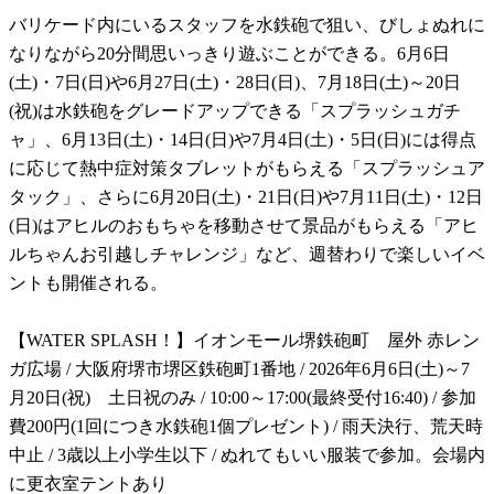
バリケード内にいるスタッフを水鉄砲で狙い、びしょぬれに
なりながら20分間思いっきり遊ぶことができる。6月6日
(土)・7日(日)や6月27日(土)・28日(日)、7月18日(土)～20日
(祝)は水鉄砲をグレードアップできる「スプラッシュガチ
ャ」、6月13日(土)・14日(日)や7月4日(土)・5日(日)には得点
に応じて熱中症対策タブレットがもらえる「スプラッシュア
タック」、さらに6月20日(土)・21日(日)や7月11日(土)・12日
(日)はアヒルのおもちゃを移動させて景品がもらえる「アヒ
ルちゃんお引越しチャレンジ」など、週替わりで楽しいイベ
ントも開催される。
【WATER SPLASH！】イオンモール堺鉄砲町 屋外 赤レン
ガ広場 / 大阪府堺市堺区鉄砲町1番地 / 2026年6月6日(土)～7
月20日(祝) 土日祝のみ / 10:00～17:00(最終受付16:40) / 参加
費200円(1回につき水鉄砲1個プレゼント) / 雨天決行、荒天時
中止 / 3歳以上小学生以下 / ぬれてもいい服装で参加。会場内
に更衣室テントあり