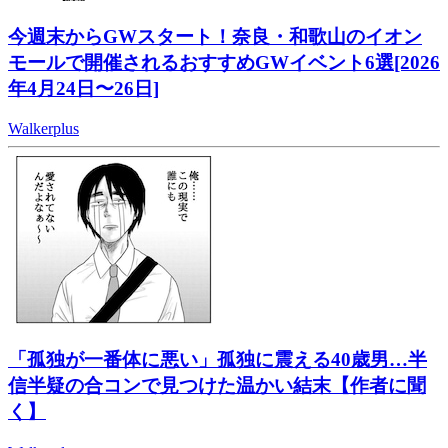
今週末からGWスタート！奈良・和歌山のイオン
モールで開催されるおすすめGWイベント6選[2026
年4月24日〜26日]
Walkerplus
「孤独が一番体に悪い」孤独に震える40歳男…半
信半疑の合コンで見つけた温かい結末【作者に聞
く】