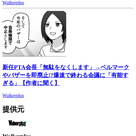
Walkerplus
新任PTA会長「無駄をなくします」→ベルマーク
やバザーを即廃止!?爆速で終わる会議に「有能す
ぎる」【作者に聞く】
Walkerplus
提供元