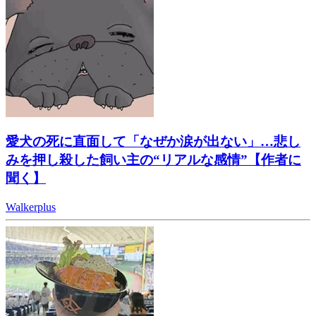
愛犬の死に直面して「なぜか涙が出ない」…悲し
みを押し殺した飼い主の“リアルな感情”【作者に
聞く】
Walkerplus