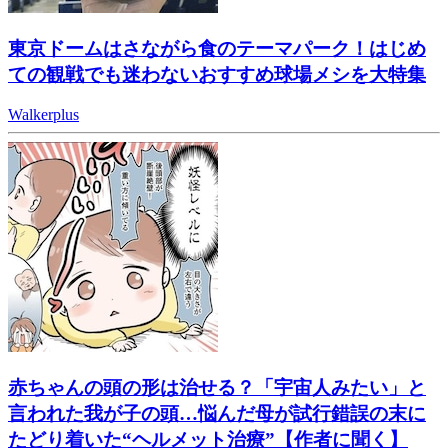
東京ドームはさながら食のテーマパーク！はじめ
ての観戦でも迷わないおすすめ球場メシを大特集
Walkerplus
赤ちゃんの頭の形は治せる？「宇宙人みたい」と
言われた我が子の頭…悩んだ母が試行錯誤の末に
たどり着いた“ヘルメット治療”【作者に聞く】