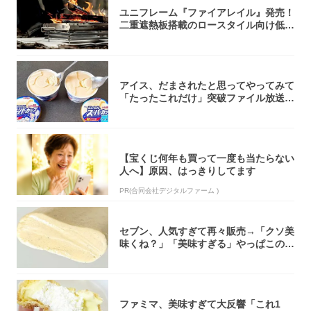
ユニフレーム『ファイアレイル』発売！
二重遮熱板搭載のロースタイル向け低型
焚き火台
アイス、だまされたと思ってやってみて
「たったこれだけ」突破ファイル放送で
大注目！...
【宝くじ何年も買って一度も当たらない
人へ】原因、はっきりしてます
PR(合同会社デジタルファーム )
セブン、人気すぎて再々販売→「クソ美
味くね？」「美味すぎる」やっぱこのク
オリティ...
ファミマ、美味すぎて大反響「これ1