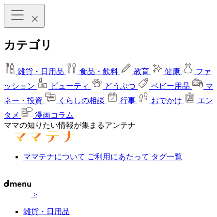
カテゴリ
雑貨・日用品
食品・飲料
教育
健康
ファ
ッション
ビューティ
どうぶつ
ベビー用品
マ
ネー・投資
くらしの相談
行事
おでかけ
エン
タメ
漫画コラム
ママの知りたい情報が集まるアンテナ
ママテナについて
ご利用にあたって
タグ一覧
>
雑貨・日用品