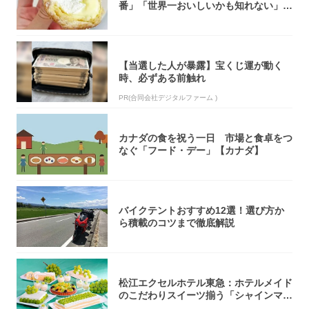
番」「世界一おいしいかも知れない」
「飲めそう」
【当選した人が暴露】宝くじ運が動く
時、必ずある前触れ
PR(合同会社デジタルファーム )
カナダの食を祝う一日 市場と食卓をつ
なぐ「フード・デー」【カナダ】
バイクテントおすすめ12選！選び方か
ら積載のコツまで徹底解説
松江エクセルホテル東急：ホテルメイド
のこだわりスイーツ揃う「シャインマス
カットの...