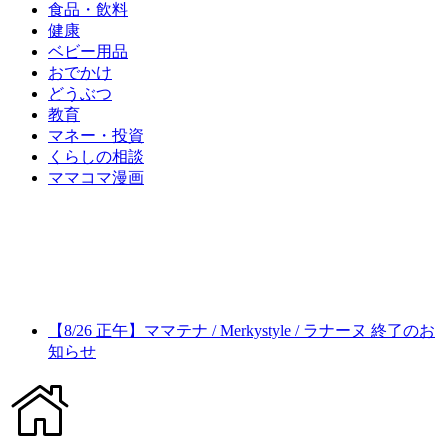
食品・飲料
健康
ベビー用品
おでかけ
どうぶつ
教育
マネー・投資
くらしの相談
ママコマ漫画
【8/26 正午】ママテナ / Merkystyle / ラナーヌ 終了のお
知らせ