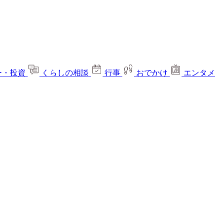
ー・投資
くらしの相談
行事
おでかけ
エンタメ