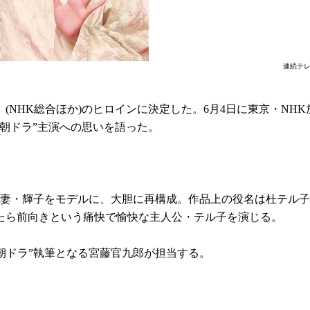
連続テレ
」(NHK総合ほか)のヒロインに決定した。6月4日に東京・N
朝ドラ”主演への思いを語った。
の妻・輝子をモデルに、大胆に再構成。作品上の役名は杜テル子
たら前向きという痛快で愉快な主人公・テル子を演じる。
“朝ドラ”執筆となる宮藤官九郎が担当する。