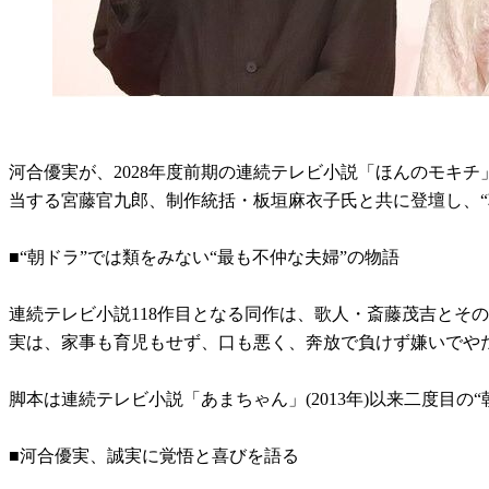
河合優実が、2028年度前期の連続テレビ小説「ほんのモキチ
当する宮藤官九郎、制作統括・板垣麻衣子氏と共に登壇し、“
■“朝ドラ”では類をみない“最も不仲な夫婦”の物語
連続テレビ小説118作目となる同作は、歌人・斎藤茂吉とそ
実は、家事も育児もせず、口も悪く、奔放で負けず嫌いでや
脚本は連続テレビ小説「あまちゃん」(2013年)以来二度目の
■河合優実、誠実に覚悟と喜びを語る