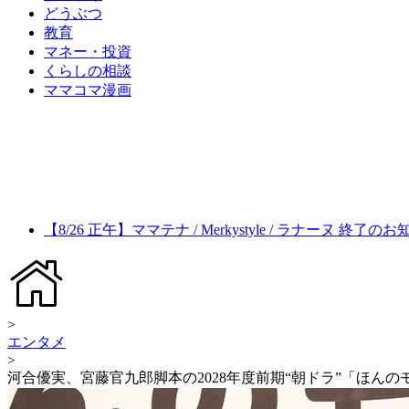
どうぶつ
教育
マネー・投資
くらしの相談
ママコマ漫画
【8/26 正午】ママテナ / Merkystyle / ラナーヌ 終了の
>
エンタメ
>
河合優実、宮藤官九郎脚本の2028年度前期“朝ドラ”「ほん