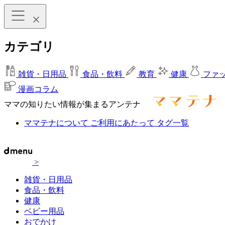
カテゴリ
雑貨・日用品
食品・飲料
教育
健康
ファ
漫画コラム
ママの知りたい情報が集まるアンテナ
ママテナについて
ご利用にあたって
タグ一覧
>
雑貨・日用品
食品・飲料
健康
ベビー用品
おでかけ