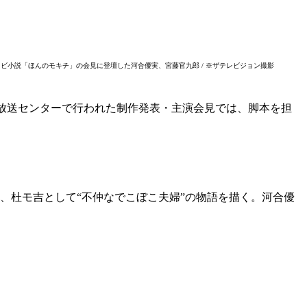
ビ小説「ほんのモキチ」の会見に登壇した河合優実、宮藤官九郎 / ※ザテレビジョン撮影
HK放送センターで行われた制作発表・主演会見では、脚本を担
、杜モ吉として“不仲なでこぼこ夫婦”の物語を描く。河合優