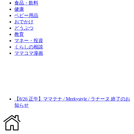
食品・飲料
健康
ベビー用品
おでかけ
どうぶつ
教育
マネー・投資
くらしの相談
ママコマ漫画
【8/26 正午】ママテナ / Merkystyle / ラナーヌ 終了のお
知らせ