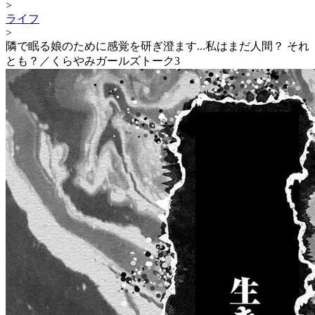
>
ライフ
>
隣で眠る娘のために感覚を研ぎ澄ます...私はまだ人間？ それ
とも？／くらやみガールズトーク3