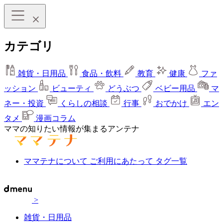
カテゴリ
雑貨・日用品
食品・飲料
教育
健康
ファ
ッション
ビューティ
どうぶつ
ベビー用品
マ
ネー・投資
くらしの相談
行事
おでかけ
エン
タメ
漫画コラム
ママの知りたい情報が集まるアンテナ
ママテナについて
ご利用にあたって
タグ一覧
>
雑貨・日用品