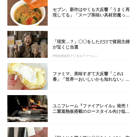
セブン、新作はやくも大反響「うまく再
現してる」「スープ美味い具材邪魔って
くらい美...
「現実…？」〇〇をしただけで貧困主婦
が宝くじ当選
PR(合同会社デジタルファーム )
ファミマ、美味すぎて大反響「これ1
番」「世界一おいしいかも知れない」
「飲めそう」
ユニフレーム『ファイアレイル』発売！
二重遮熱板搭載のロースタイル向け低型
焚き火台