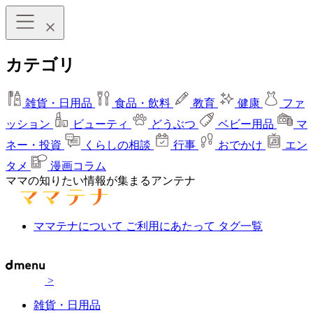
カテゴリ
雑貨・日用品
食品・飲料
教育
健康
ファ
ッション
ビューティ
どうぶつ
ベビー用品
マ
ネー・投資
くらしの相談
行事
おでかけ
エン
タメ
漫画コラム
ママの知りたい情報が集まるアンテナ
ママテナについて
ご利用にあたって
タグ一覧
>
雑貨・日用品