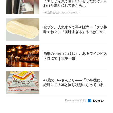
「宝くじを買う前に〇〇をしただけ」言
われた通りにしてみたら…
PR(合同会社デジタルファーム )
セブン、人気すぎて再々販売→「クソ美
味くね？」「美味すぎる」やっぱこのク
オリティ...
酒場の小恥（こはじ）。あるワインビス
トロにて｜大平一枝
47歳のphaさんより――「15年後に、
絶対にこの本と同じ状態になっている自
信が...
Recommended by