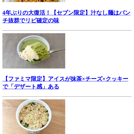
4年ぶりの大復活！【セブン限定】汁なし麺はパン
チ抜群でリピ確定の味
【ファミマ限定】アイスが抹茶×チーズ×クッキー
で「デザート感」ある