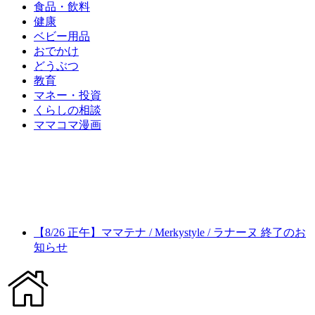
食品・飲料
健康
ベビー用品
おでかけ
どうぶつ
教育
マネー・投資
くらしの相談
ママコマ漫画
【8/26 正午】ママテナ / Merkystyle / ラナーヌ 終了のお
知らせ