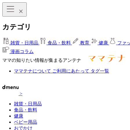
カテゴリ
雑貨・日用品
食品・飲料
教育
健康
ファ
漫画コラム
ママの知りたい情報が集まるアンテナ
ママテナについて
ご利用にあたって
タグ一覧
>
雑貨・日用品
食品・飲料
健康
ベビー用品
おでかけ