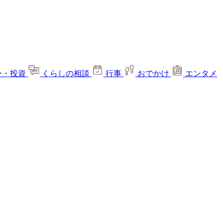
ー・投資
くらしの相談
行事
おでかけ
エンタメ