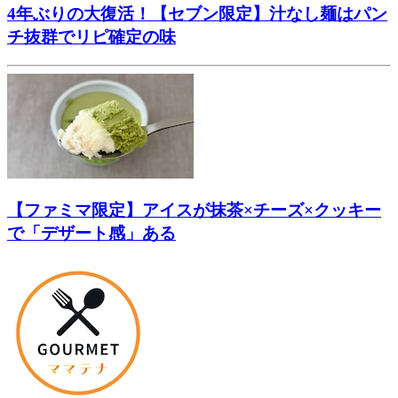
4年ぶりの大復活！【セブン限定】汁なし麺はパン
チ抜群でリピ確定の味
【ファミマ限定】アイスが抹茶×チーズ×クッキー
で「デザート感」ある