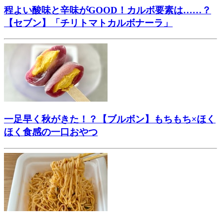
程よい酸味と辛味がGOOD！カルボ要素は……？
【セブン】「チリトマトカルボナーラ」
一足早く秋がきた！？【ブルボン】もちもち×ほく
ほく食感の一口おやつ