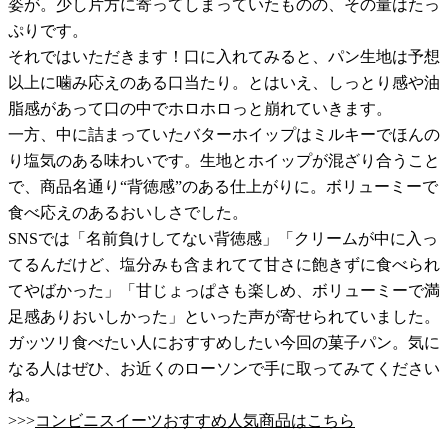
姿が。少し片方に寄ってしまっていたものの、その量はたっ
ぷりです。
それではいただきます！口に入れてみると、パン生地は予想
以上に噛み応えのある口当たり。とはいえ、しっとり感や油
脂感があって口の中でホロホロっと崩れていきます。
一方、中に詰まっていたバターホイップはミルキーでほんの
り塩気のある味わいです。生地とホイップが混ざり合うこと
で、商品名通り“背徳感”のある仕上がりに。ボリューミーで
食べ応えのあるおいしさでした。
SNSでは「名前負けしてない背徳感」「クリームが中に入っ
てるんだけど、塩分みも含まれてて甘さに飽きずに食べられ
てやばかった」「甘じょっぱさも楽しめ、ボリューミーで満
足感ありおいしかった」といった声が寄せられていました。
ガッツリ食べたい人におすすめしたい今回の菓子パン。気に
なる人はぜひ、お近くのローソンで手に取ってみてください
ね。
>>>
コンビニスイーツおすすめ人気商品はこちら