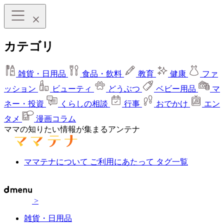
カテゴリ
雑貨・日用品
食品・飲料
教育
健康
ファ
ッション
ビューティ
どうぶつ
ベビー用品
マ
ネー・投資
くらしの相談
行事
おでかけ
エン
タメ
漫画コラム
ママの知りたい情報が集まるアンテナ
ママテナについて
ご利用にあたって
タグ一覧
>
雑貨・日用品