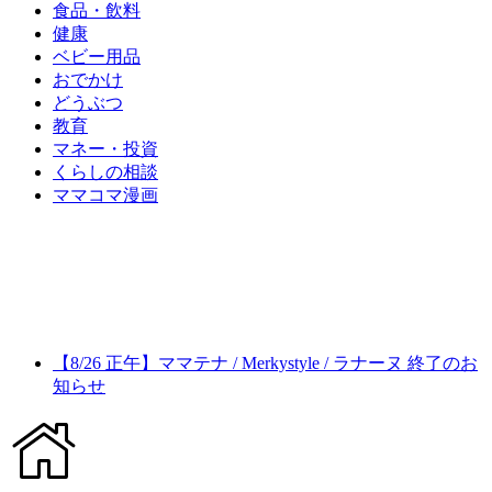
食品・飲料
健康
ベビー用品
おでかけ
どうぶつ
教育
マネー・投資
くらしの相談
ママコマ漫画
【8/26 正午】ママテナ / Merkystyle / ラナーヌ 終了のお
知らせ