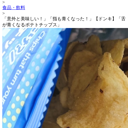
>
食品・飲料
>
「意外と美味しい！」「指も青くなった！」【ドンキ】「舌
が青くなるポテトチップス」