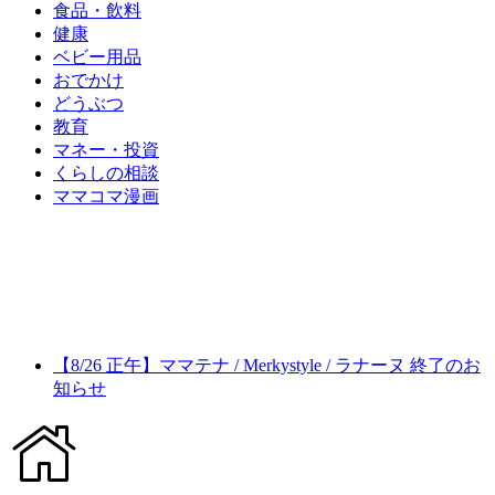
食品・飲料
健康
ベビー用品
おでかけ
どうぶつ
教育
マネー・投資
くらしの相談
ママコマ漫画
【8/26 正午】ママテナ / Merkystyle / ラナーヌ 終了のお
知らせ