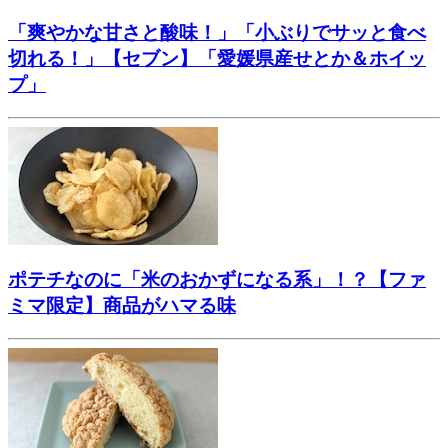
「爽やかな甘さと酸味！」「小ぶりでサッと食べ
切れる！」【セブン】「愛媛県産せとか＆ホイッ
プ」
ポテチなのに「米のおかずになる系」！？【ファ
ミマ限定】商品がハマる味