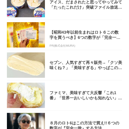
アイス、だまされたと思ってやってみて
「たったこれだけ」突破ファイル放送で
大注目！...
【昭和43年以前生まれはロト６この数
字を買うべき】6つの数字が「完全一
致」する方...
PR(株式会社MURA)
セブン、人気すぎて再々販売→「クソ美
味くね？」「美味すぎる」やっぱこのク
オリティ...
ファミマ、美味すぎて大反響「これ1
番」「世界一おいしいかも知れない」
「飲めそう」
８月のロト6はこの方法で買え!!６つの
数字が『完全一致』する方法