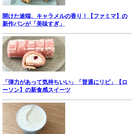
開けた途端、キャラメルの香り！【ファミマ】の
新作パンが「美味すぎ」
「弾力があって気持ちいい」「普通にリピ」【ロ
ーソン】の新食感スイーツ