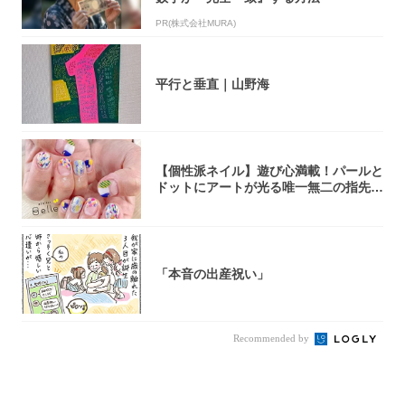
PR(株式会社MURA)
平行と垂直｜山野海
【個性派ネイル】遊び心満載！パールと
ドットにアートが光る唯一無二の指先が
完成！
「本音の出産祝い」
Recommended by