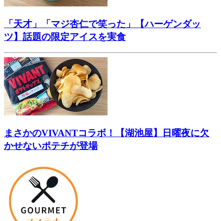
「天才」「マジ杏仁で笑った」【ハーゲンダッ
ツ】話題の限定アイスを実食
まさかのVIVANTコラボ！【湖池屋】日曜夜に欠
かせないポテチが登場