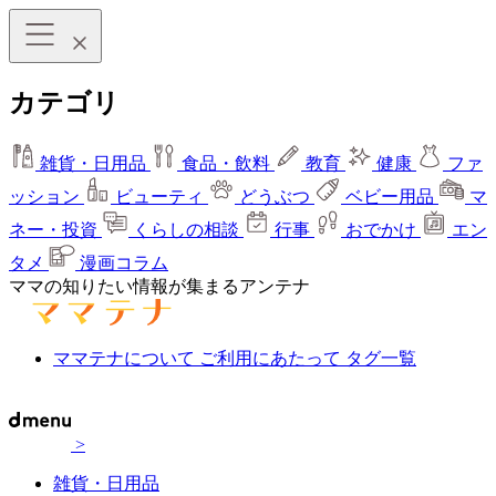
カテゴリ
雑貨・日用品
食品・飲料
教育
健康
ファ
ッション
ビューティ
どうぶつ
ベビー用品
マ
ネー・投資
くらしの相談
行事
おでかけ
エン
タメ
漫画コラム
ママの知りたい情報が集まるアンテナ
ママテナについて
ご利用にあたって
タグ一覧
>
雑貨・日用品