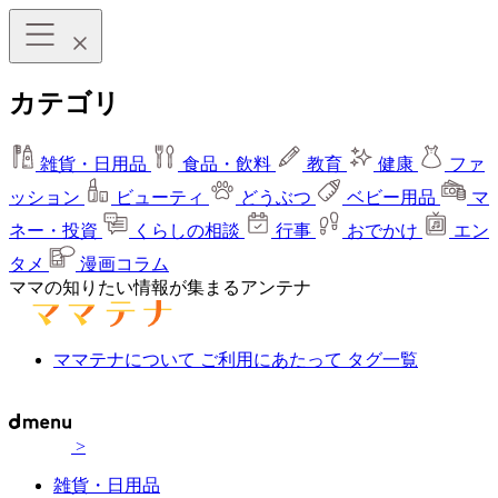
カテゴリ
雑貨・日用品
食品・飲料
教育
健康
ファ
ッション
ビューティ
どうぶつ
ベビー用品
マ
ネー・投資
くらしの相談
行事
おでかけ
エン
タメ
漫画コラム
ママの知りたい情報が集まるアンテナ
ママテナについて
ご利用にあたって
タグ一覧
>
雑貨・日用品