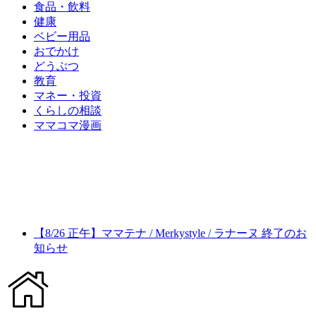
食品・飲料
健康
ベビー用品
おでかけ
どうぶつ
教育
マネー・投資
くらしの相談
ママコマ漫画
【8/26 正午】ママテナ / Merkystyle / ラナーヌ 終了のお
知らせ