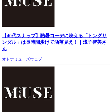
【40代スナップ】酷暑コーデに映える「トングサ
ンダル」は長時間歩けて洒落見え！｜浅子智美さ
ん
オトナミューズウェブ