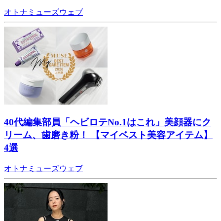
オトナミューズウェブ
40代編集部員「ヘビロテNo.1はこれ」美顔器にク
リーム、歯磨き粉！ 【マイベスト美容アイテム】
4選
オトナミューズウェブ