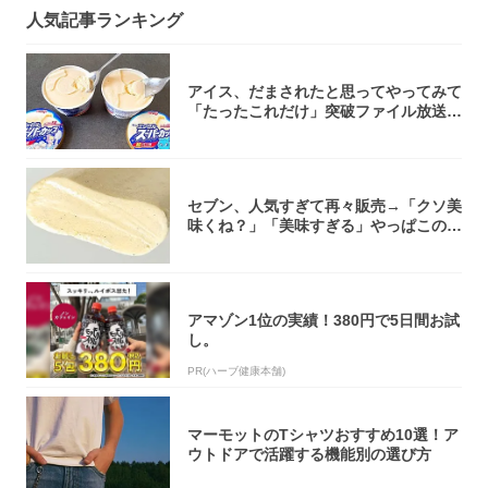
人気記事ランキング
アイス、だまされたと思ってやってみて
「たったこれだけ」突破ファイル放送で
大注目！...
セブン、人気すぎて再々販売→「クソ美
味くね？」「美味すぎる」やっぱこのク
オリティ...
アマゾン1位の実績！380円で5日間お試
し。
PR(ハーブ健康本舗)
マーモットのTシャツおすすめ10選！ア
ウトドアで活躍する機能別の選び方