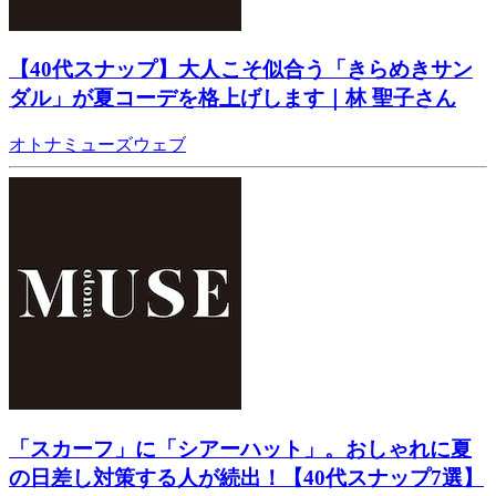
【40代スナップ】大人こそ似合う「きらめきサン
ダル」が夏コーデを格上げします｜林 聖子さん
オトナミューズウェブ
「スカーフ」に「シアーハット」。おしゃれに夏
の日差し対策する人が続出！【40代スナップ7選】