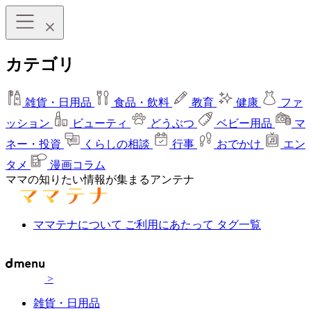
カテゴリ
雑貨・日用品
食品・飲料
教育
健康
ファ
ッション
ビューティ
どうぶつ
ベビー用品
マ
ネー・投資
くらしの相談
行事
おでかけ
エン
タメ
漫画コラム
ママの知りたい情報が集まるアンテナ
ママテナについて
ご利用にあたって
タグ一覧
>
雑貨・日用品