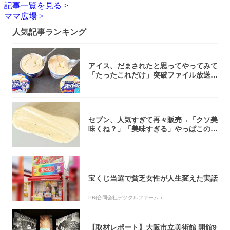
記事一覧を見る >
ママ広場 >
人気記事ランキング
アイス、だまされたと思ってやってみて
「たったこれだけ」突破ファイル放送で
大注目！...
セブン、人気すぎて再々販売→「クソ美
味くね？」「美味すぎる」やっぱこのク
オリティ...
宝くじ当選で貧乏女性が人生変えた実話
PR(合同会社デジタルファーム )
【取材レポート】大阪市立美術館 開館9