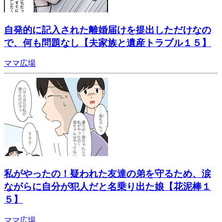
自発的に記入された離婚届けを提出しただけなの
で、何も問題なし【夫家族と遺産トラブル１５】
ママ広場
私がやったの！疑われた友達の弟を守るため、涙
ながらに自分が犯人だと名乗り出た娘【花泥棒１
５】
ママ広場