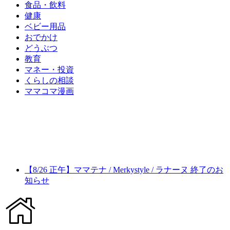
食品・飲料
健康
ベビー用品
おでかけ
どうぶつ
教育
マネー・投資
くらしの相談
ママコマ漫画
【8/26 正午】ママテナ / Merkystyle / ラナーヌ 終了のお
知らせ