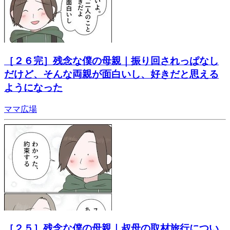
［２６完］残念な僕の母親｜振り回されっぱなし
だけど、そんな両親が面白いし、好きだと思える
ようになった
ママ広場
［２５］残念な僕の母親｜叔母の取材旅行につい