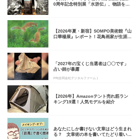
0周年記念特別展「水滸伝」、物語を知
らない...
【2026年夏・新宿】SOMPO美術館『山
口華楊展』レポート！花鳥画家が生涯描
き...
「2027年の宝くじ当選者は〇〇です」
占い師が暴露
PR(合同会社デジタルファーム )
【2026年】Amazonテント売れ筋ラン
キング19選！人気モデルを紹介
あなたにしか書けない文章はどう生まれ
る？ 文章術の本を書いてたどり着いた