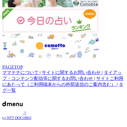
PAGETOP
ママテナについて
|
サイトに関するお問い合わせ
|
タイアッ
プ・コンテンツ配信等に関するお問い合わせ
|
サイトご利用
にあたって（ご利用端末からの外部送信のご案内含む）
|
タ
グ一覧
>
(c) NTT DOCOMO