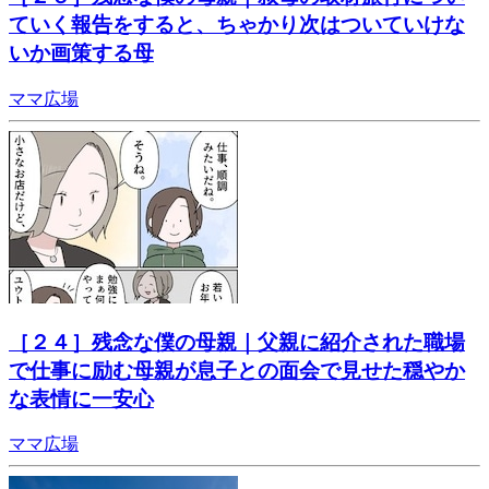
ていく報告をすると、ちゃかり次はついていけな
いか画策する母
ママ広場
［２４］残念な僕の母親｜父親に紹介された職場
で仕事に励む母親が息子との面会で見せた穏やか
な表情に一安心
ママ広場