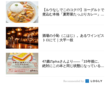
【ルウなしでこのコク!?】ヨーグルトで
煮込む本格「夏野菜たっぷりカレー」作
ってみ...
酒場の小恥（こはじ）。あるワインビス
トロにて｜大平一枝
47歳のphaさんより――「15年後に、
絶対にこの本と同じ状態になっている自
信が...
Recommended by