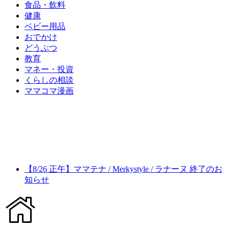
食品・飲料
健康
ベビー用品
おでかけ
どうぶつ
教育
マネー・投資
くらしの相談
ママコマ漫画
【8/26 正午】ママテナ / Merkystyle / ラナーヌ 終了のお
知らせ