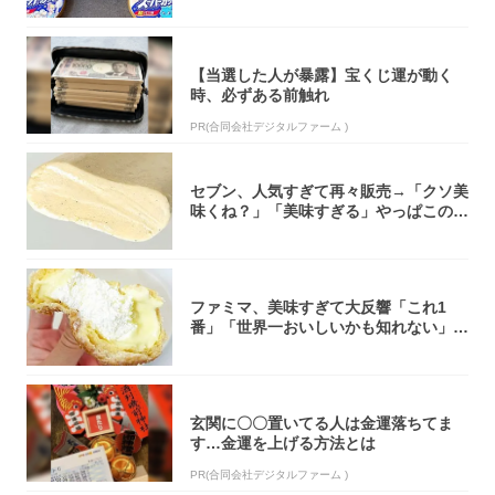
【当選した人が暴露】宝くじ運が動く
時、必ずある前触れ
PR(合同会社デジタルファーム )
セブン、人気すぎて再々販売→「クソ美
味くね？」「美味すぎる」やっぱこのク
オリティ...
ファミマ、美味すぎて大反響「これ1
番」「世界一おいしいかも知れない」
「飲めそう」
玄関に〇〇置いてる人は金運落ちてま
す…金運を上げる方法とは
PR(合同会社デジタルファーム )