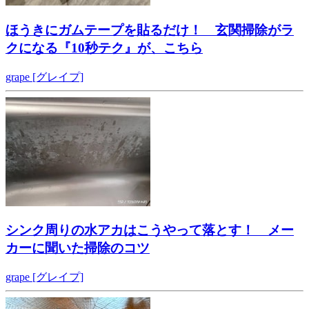
ほうきにガムテープを貼るだけ！ 玄関掃除がラ
クになる『10秒テク』が、こちら
grape [グレイプ]
シンク周りの水アカはこうやって落とす！ メー
カーに聞いた掃除のコツ
grape [グレイプ]