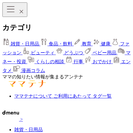
カテゴリ
雑貨・日用品
食品・飲料
教育
健康
ファ
ッション
ビューティ
どうぶつ
ベビー用品
マ
ネー・投資
くらしの相談
行事
おでかけ
エン
タメ
漫画コラム
ママの知りたい情報が集まるアンテナ
ママテナについて
ご利用にあたって
タグ一覧
>
雑貨・日用品