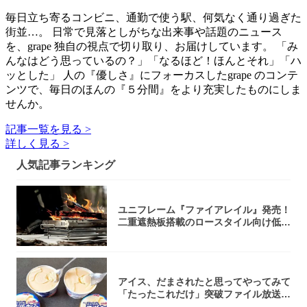
毎日立ち寄るコンビニ、通勤で使う駅、何気なく通り過ぎた
街並…。 日常で見落としがちな出来事や話題のニュース
を、grape 独自の視点で切り取り、お届けしています。 「み
んなはどう思っているの？」「なるほど！ほんとそれ」「ハ
ッとした」 人の『優しさ』にフォーカスしたgrape のコンテ
ンツで、毎日のほんの『５分間』をより充実したものにしま
せんか。
記事一覧を見る >
詳しく見る >
人気記事ランキング
ユニフレーム『ファイアレイル』発売！
二重遮熱板搭載のロースタイル向け低型
焚き火台
アイス、だまされたと思ってやってみて
「たったこれだけ」突破ファイル放送で
大注目！...