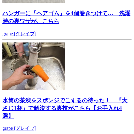
ハンガーに『ヘアゴム』を4個巻きつけて… 洗濯
時の裏ワザが、こちら
grape [グレイプ]
水筒の茶渋をスポンジでこするの待った！ 『大
さじ1杯』で解決する裏技がこちら【お手入れ4
選】
grape [グレイプ]