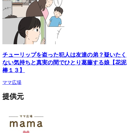
チューリップを盗った犯人は友達の弟？疑いたく
ない気持ちと真実の間でひとり葛藤する娘【花泥
棒１３】
ママ広場
提供元