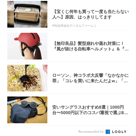
【宝くじ何年も買って一度も当たらない
人へ】原因、はっきりしてます
PR(合同会社デジタルファーム )
【無印良品】髪型崩れや蒸れ対策に！
『風が抜ける自転車ヘルメット』＆『2
0型自転車...
ローソン、神コラボ大反響「なかなかに
罪」「コレを買いに来たんだよw」「３
件まわっ...
安いサングラスおすすめ8選｜1000円
台〜5000円以下のコスパ重視で選ぶ8本
を...
Recommended by