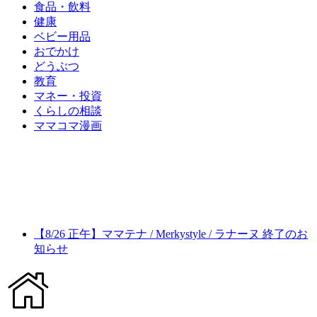
食品・飲料
健康
ベビー用品
おでかけ
どうぶつ
教育
マネー・投資
くらしの相談
ママコマ漫画
【8/26 正午】ママテナ / Merkystyle / ラナーヌ 終了のお
知らせ