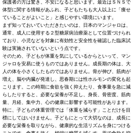
保護者の方は驚き、不安になると思います。最近はＳＮＳで
体型に関する情報があふれ、子どもたちも大人以上に「痩せ
ていることがよいこと」と感じやすい環境にいます。
まず知っておいていただきたいのは、日本のマンジャロは、
通常、成人に使用する２型糖尿病治療薬として位置づけられ
ており、小児などを対象に有効性と安全性を確認した臨床試
験は実施されていないという点です。
そのため、子どもが体重を気にしているからといって、マン
ジャロを安易に使うものではありません。成長期の体は、大
人の体を小さくしたものではありません。骨が伸び、筋肉が
増え、脳や内臓が発達し、思春期には性ホルモンの変化も起
こります。この時期に食欲を強く抑えたり、食事量を急に減
らしたりすると、必要な栄養が不足し、身長、骨密度、筋肉
量、月経、集中力、心の健康に影響する可能性があります。
特に、子どもの体重管理では「体重を減らす」ことだけを目
標にしてはいけません。子どもにとって大切なのは、成長に
必要な栄養を取りながら、健康的な生活リズムを身につける