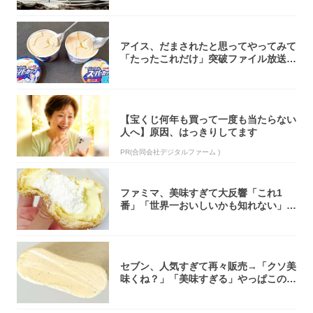
アイス、だまされたと思ってやってみて
「たったこれだけ」突破ファイル放送で
大注目！...
【宝くじ何年も買って一度も当たらない
人へ】原因、はっきりしてます
PR(合同会社デジタルファーム )
ファミマ、美味すぎて大反響「これ1
番」「世界一おいしいかも知れない」
「飲めそう」
セブン、人気すぎて再々販売→「クソ美
味くね？」「美味すぎる」やっぱこのク
オリティ...