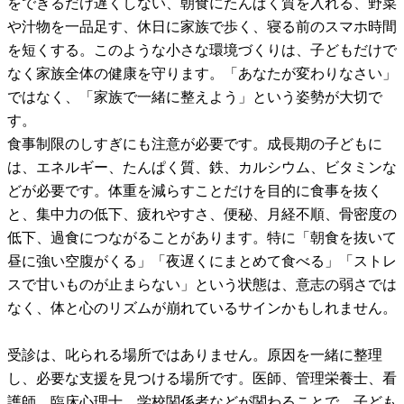
をできるだけ遅くしない、朝食にたんぱく質を入れる、野菜
や汁物を一品足す、休日に家族で歩く、寝る前のスマホ時間
を短くする。このような小さな環境づくりは、子どもだけで
なく家族全体の健康を守ります。「あなたが変わりなさい」
ではなく、「家族で一緒に整えよう」という姿勢が大切で
す。
食事制限のしすぎにも注意が必要です。成長期の子どもに
は、エネルギー、たんぱく質、鉄、カルシウム、ビタミンな
どが必要です。体重を減らすことだけを目的に食事を抜く
と、集中力の低下、疲れやすさ、便秘、月経不順、骨密度の
低下、過食につながることがあります。特に「朝食を抜いて
昼に強い空腹がくる」「夜遅くにまとめて食べる」「ストレ
スで甘いものが止まらない」という状態は、意志の弱さでは
なく、体と心のリズムが崩れているサインかもしれません。
受診は、叱られる場所ではありません。原因を一緒に整理
し、必要な支援を見つける場所です。医師、管理栄養士、看
護師、臨床心理士、学校関係者などが関わることで、子ども