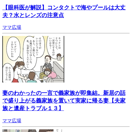
【眼科医が解説】コンタクトで海やプールは大丈
夫？水とレンズの注意点
ママ広場
妻のわかったの一言で義家族が即集結。新居の話
で盛り上がる義家族を置いて実家に帰る妻【夫家
族と遺産トラブル１３】
ママ広場