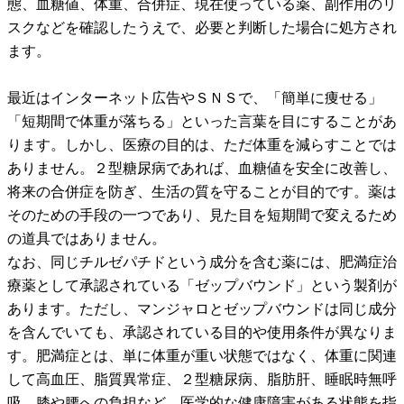
態、血糖値、体重、合併症、現在使っている薬、副作用のリ
スクなどを確認したうえで、必要と判断した場合に処方され
ます。
最近はインターネット広告やＳＮＳで、「簡単に痩せる」
「短期間で体重が落ちる」といった言葉を目にすることがあ
ります。しかし、医療の目的は、ただ体重を減らすことでは
ありません。２型糖尿病であれば、血糖値を安全に改善し、
将来の合併症を防ぎ、生活の質を守ることが目的です。薬は
そのための手段の一つであり、見た目を短期間で変えるため
の道具ではありません。
なお、同じチルゼパチドという成分を含む薬には、肥満症治
療薬として承認されている「ゼップバウンド」という製剤が
あります。ただし、マンジャロとゼップバウンドは同じ成分
を含んでいても、承認されている目的や使用条件が異なりま
す。肥満症とは、単に体重が重い状態ではなく、体重に関連
して高血圧、脂質異常症、２型糖尿病、脂肪肝、睡眠時無呼
吸、膝や腰への負担など、医学的な健康障害がある状態を指