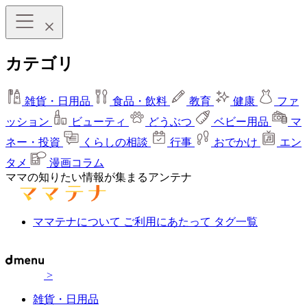
カテゴリ
雑貨・日用品
食品・飲料
教育
健康
ファ
ッション
ビューティ
どうぶつ
ベビー用品
マ
ネー・投資
くらしの相談
行事
おでかけ
エン
タメ
漫画コラム
ママの知りたい情報が集まるアンテナ
ママテナについて
ご利用にあたって
タグ一覧
>
雑貨・日用品