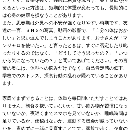
ことです。食事を抜く、極端に糖質を減らす、薬で食欲を抑
えるといった方法は、短期的に体重が変わっても、長期的に
は心身の健康を損なうことがあります。
また、思春期は外見への不安が強くなりやすい時期です。友
達の一言、ＳＮＳの写真、動画の影響で、「自分の体はおか
しい」と思い込んでしまうことがあります。お子さんが「マ
ンジャロを使いたい」と言ったときは、すぐに否定したり叱
ったりするのではなく、「どうしてそう思ったの？」「いつ
から気になっていたの？」と聞いてあげてください。その言
葉の奥には、体型への悩みだけでなく、自己肯定感の低下、
学校でのストレス、摂食行動の乱れが隠れていることがあり
ます。
家庭でまずできることは、体重を毎日問いただすことではあ
りません。朝食を抜いていないか、甘い飲み物が習慣になっ
ていないか、夜遅くまでスマホを見ていないか、睡眠時間は
足りているか、便秘はないか、運動する機会が減っていない
かを、責めずに一緒に見直すことです。家族で歩く、夕食の