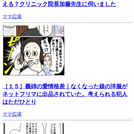
える？クリニック院長加藤先生に伺いました
ママ広場
［１５］義姉の愛情格差｜なくなった娘の洋服が
ネットフリマに出品されていた。考えられる犯人
はただひとり
ママ広場