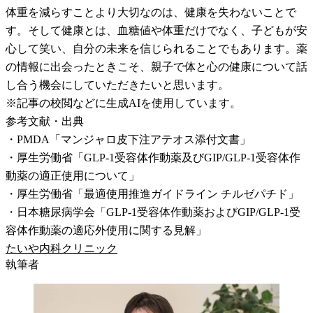
体重を減らすことより大切なのは、健康を失わないことで
す。そして健康とは、血糖値や体重だけでなく、子どもが安
心して笑い、自分の未来を信じられることでもあります。薬
の情報に出会ったときこそ、親子で体と心の健康について話
し合う機会にしていただきたいと思います。
※記事の校閲などに生成AIを使用しています。
参考文献・出典
・PMDA「マンジャロ皮下注アテオス添付文書」
・厚生労働省「GLP-1受容体作動薬及びGIP/GLP-1受容体作
動薬の適正使用について」
・厚生労働省「最適使用推進ガイドライン チルゼパチド」
・日本糖尿病学会「GLP-1受容体作動薬およびGIP/GLP-1受
容体作動薬の適応外使用に関する見解」
たいや内科クリニック
執筆者