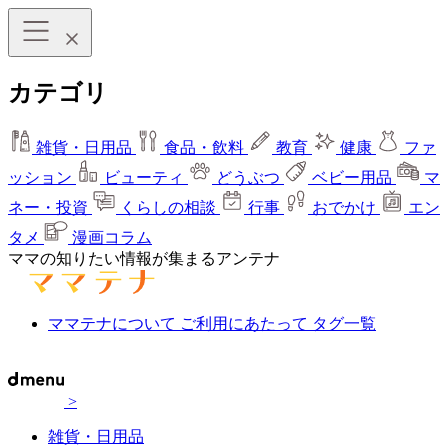
カテゴリ
雑貨・日用品
食品・飲料
教育
健康
ファ
ッション
ビューティ
どうぶつ
ベビー用品
マ
ネー・投資
くらしの相談
行事
おでかけ
エン
タメ
漫画コラム
ママの知りたい情報が集まるアンテナ
ママテナについて
ご利用にあたって
タグ一覧
>
雑貨・日用品