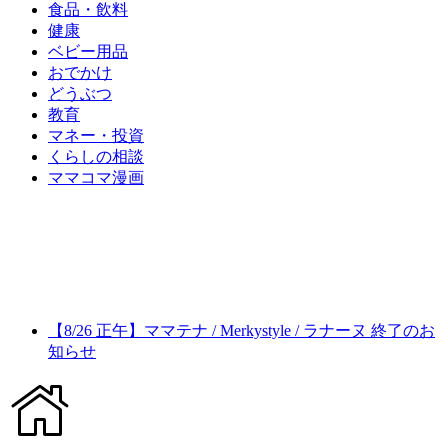
食品・飲料
健康
ベビー用品
おでかけ
どうぶつ
教育
マネー・投資
くらしの相談
ママコマ漫画
【8/26 正午】ママテナ / Merkystyle / ラナーヌ 終了のお
知らせ