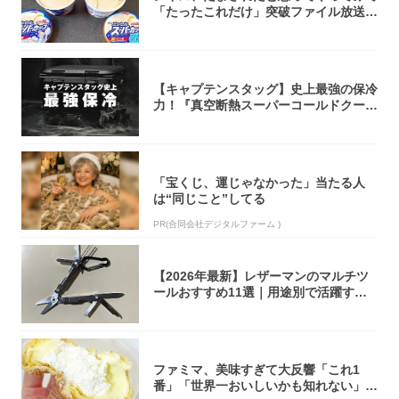
「たったこれだけ」突破ファイル放送で
大注目！...
【キャプテンスタッグ】史上最強の保冷
力！『真空断熱スーパーコールドクーラ
ーボック...
「宝くじ、運じゃなかった」当たる人
は“同じこと”してる
PR(合同会社デジタルファーム )
【2026年最新】レザーマンのマルチツ
ールおすすめ11選｜用途別で活躍する
モデル...
ファミマ、美味すぎて大反響「これ1
番」「世界一おいしいかも知れない」