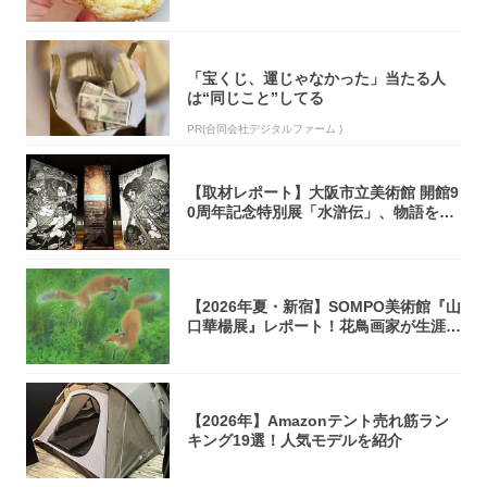
「飲めそう」
「宝くじ、運じゃなかった」当たる人
は“同じこと”してる
PR(合同会社デジタルファーム )
【取材レポート】大阪市立美術館 開館9
0周年記念特別展「水滸伝」、物語を知
らない...
【2026年夏・新宿】SOMPO美術館『山
口華楊展』レポート！花鳥画家が生涯描
き...
【2026年】Amazonテント売れ筋ラン
キング19選！人気モデルを紹介