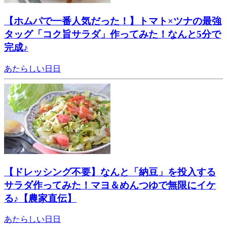
【ホムパで一番人気だった！】トマト×ツナの最強
タッグ「コク旨サラダ」作ってみた！なんと5分で
完成♪
あたらしい日日
【ドレッシング不要】なんと「納豆」を投入する
サラダ作ってみた！マヨ＆めんつゆで無限にイケ
る♪【農家直伝】
あたらしい日日