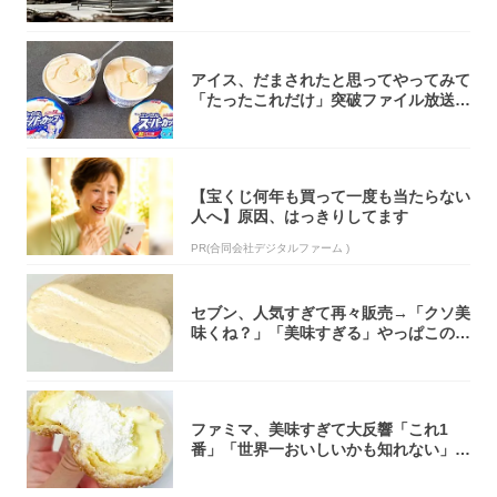
焚き火台
アイス、だまされたと思ってやってみて
「たったこれだけ」突破ファイル放送で
大注目！...
【宝くじ何年も買って一度も当たらない
人へ】原因、はっきりしてます
PR(合同会社デジタルファーム )
セブン、人気すぎて再々販売→「クソ美
味くね？」「美味すぎる」やっぱこのク
オリティ...
ファミマ、美味すぎて大反響「これ1
番」「世界一おいしいかも知れない」
「飲めそう」