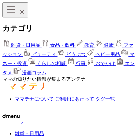
カテゴリ
雑貨・日用品
食品・飲料
教育
健康
ファ
ッション
ビューティ
どうぶつ
ベビー用品
マ
ネー・投資
くらしの相談
行事
おでかけ
エン
タメ
漫画コラム
ママの知りたい情報が集まるアンテナ
ママテナについて
ご利用にあたって
タグ一覧
>
雑貨・日用品