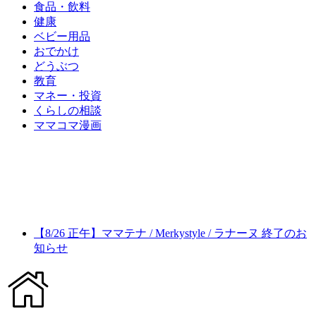
食品・飲料
健康
ベビー用品
おでかけ
どうぶつ
教育
マネー・投資
くらしの相談
ママコマ漫画
【8/26 正午】ママテナ / Merkystyle / ラナーヌ 終了のお
知らせ