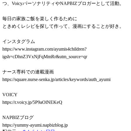
つ、VoicyパーソナリティやNAPBIZブロガーとして活動。
毎日の家族ご飯を楽しく作るために
ときめくレシピを探して作って、漫画にすることが好き。
インスタグラム
https://www.instagram.com/ayumis4children?
igsh=cDhnZ3VxNjFqMmRr&utm_source=qr
ナース専科での連載漫画
https://square.nurse-senka.jp/articles/keywords/auth_ayumi
VOICY
https://r.voicy.jp/5P9aOlNEKeQ
NAPBIZブログ
https://yummy-ayumi.napbizblog.jp