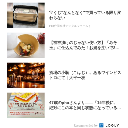
宝くじ“なんとなく”で買っている限り変
わらない
PR(合同会社デジタルファーム )
【福神漬けのじゃない使い方】「みそ
玉」に仕込んでみた！お湯を注いで30
秒で…朝の...
酒場の小恥（こはじ）。あるワインビス
トロにて｜大平一枝
47歳のphaさんより――「15年後に、
絶対にこの本と同じ状態になっている自
信が...
Recommended by