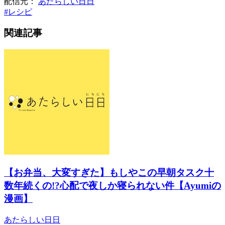
配信元：
あたらしい日日
#
レシピ
関連記事
【お弁当、大変すぎた】もしやこの早朝タスク十
数年続くの!?心配で夜しか寝られない件【Ayumiの
漫画】
あたらしい日日