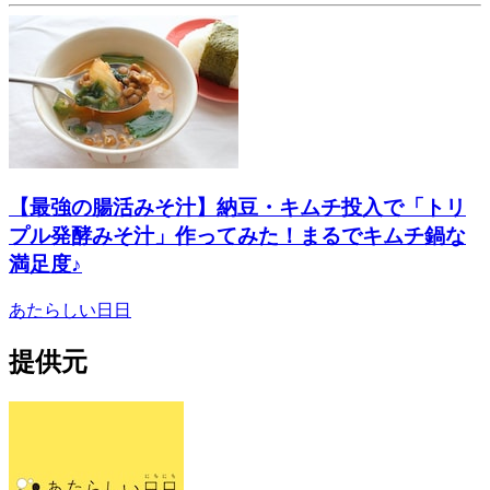
【最強の腸活みそ汁】納豆・キムチ投入で「トリ
プル発酵みそ汁」作ってみた！まるでキムチ鍋な
満足度♪
あたらしい日日
提供元