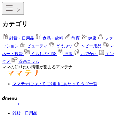
カテゴリ
雑貨・日用品
食品・飲料
教育
健康
ファ
ッション
ビューティ
どうぶつ
ベビー用品
マ
ネー・投資
くらしの相談
行事
おでかけ
エン
タメ
漫画コラム
ママの知りたい情報が集まるアンテナ
ママテナについて
ご利用にあたって
タグ一覧
>
雑貨・日用品