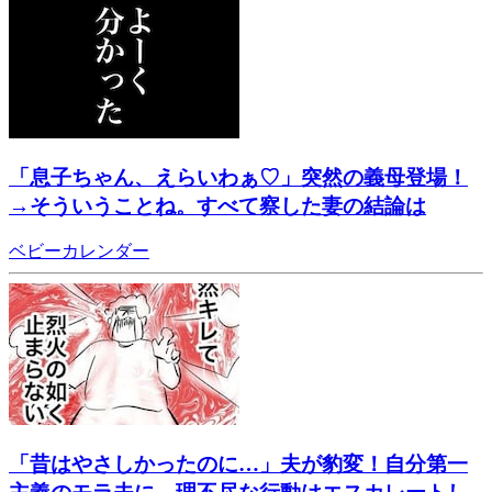
「息子ちゃん、えらいわぁ♡」突然の義母登場！
→そういうことね。すべて察した妻の結論は
ベビーカレンダー
「昔はやさしかったのに…」夫が豹変！自分第一