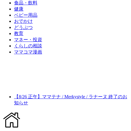
食品・飲料
健康
ベビー用品
おでかけ
どうぶつ
教育
マネー・投資
くらしの相談
ママコマ漫画
【8/26 正午】ママテナ / Merkystyle / ラナーヌ 終了のお
知らせ