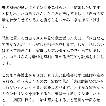
夫の機嫌が良いタイミングを見計らい、「離婚したいです」
と切り出したコヨリさん。ところが夫は逆上し、「自分の立
場をわからせてやる」と胸ぐらをつかみ、拳を振り上げま
す。
恐怖に震えるコヨリさんを見て我に返った夫は、「僕はなん
て愚かなんだ」と反省した様子を見せます。しかし話し合い
はすべて録画され、実母もリアルタイムで見守っていまし
た。コヨリさんは離婚を有利に進める決定的な証拠を手にし
ます。
このまま弁護士を介せば、もう夫と直接会わずに離婚を進め
られる。そう考えたものの、SNSで見た「夫は病気なのかも
しれない」という言葉が頭をよぎります。わずかな望みから
カウンセリングを提案すると、夫は一度激しく反発したあ
と、「病院に行く」「治す努力をする」と態度を一変させ
て……。