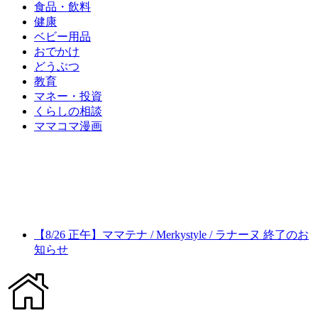
食品・飲料
健康
ベビー用品
おでかけ
どうぶつ
教育
マネー・投資
くらしの相談
ママコマ漫画
【8/26 正午】ママテナ / Merkystyle / ラナーヌ 終了のお
知らせ