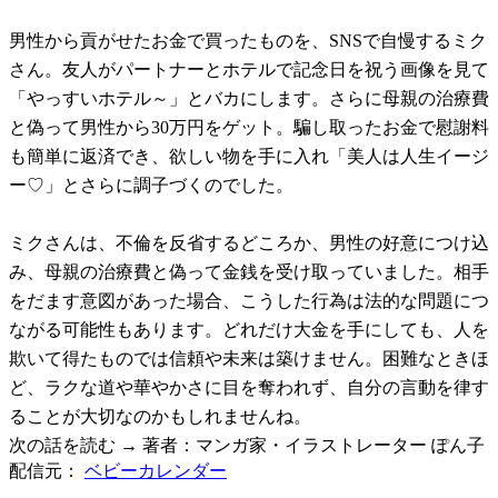
男性から貢がせたお金で買ったものを、SNSで自慢するミク
さん。友人がパートナーとホテルで記念日を祝う画像を見て
「やっすいホテル～」とバカにします。さらに母親の治療費
と偽って男性から30万円をゲット。騙し取ったお金で慰謝料
も簡単に返済でき、欲しい物を手に入れ「美人は人生イージ
ー♡」とさらに調子づくのでした。
ミクさんは、不倫を反省するどころか、男性の好意につけ込
み、母親の治療費と偽って金銭を受け取っていました。相手
をだます意図があった場合、こうした行為は法的な問題につ
ながる可能性もあります。どれだけ大金を手にしても、人を
欺いて得たものでは信頼や未来は築けません。困難なときほ
ど、ラクな道や華やかさに目を奪われず、自分の言動を律す
ることが大切なのかもしれませんね。
次の話を読む → 著者：マンガ家・イラストレーター ぽん子
配信元：
ベビーカレンダー