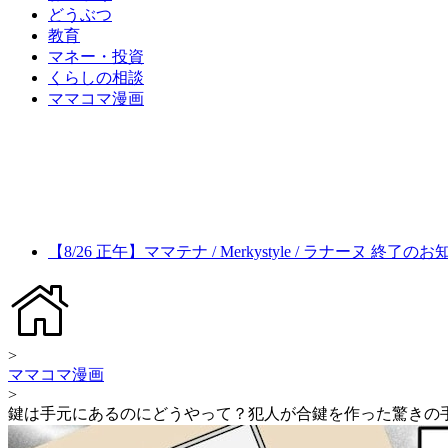
どうぶつ
教育
マネー・投資
くらしの相談
ママコマ漫画
【8/26 正午】ママテナ / Merkystyle / ラナーヌ 終了の
>
ママコマ漫画
>
鍵は手元にあるのにどうやって？犯人が合鍵を作った驚きの