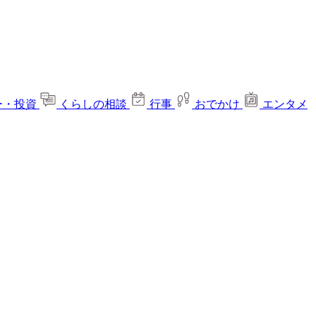
ー・投資
くらしの相談
行事
おでかけ
エンタメ