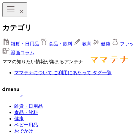
カテゴリ
雑貨・日用品
食品・飲料
教育
健康
ファ
漫画コラム
ママの知りたい情報が集まるアンテナ
ママテナについて
ご利用にあたって
タグ一覧
>
雑貨・日用品
食品・飲料
健康
ベビー用品
おでかけ