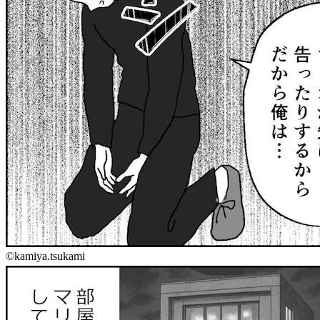
©kamiya.tsukami