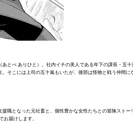
（あとべ ありひと）。社内イチの美人である年下の課長・五十
生。そこには上司の五十嵐もいたが、後部は怪物と戦う仲間に
援職となった元社畜と、個性豊かな女性たちとの冒険ストーリ
載でお届けします。