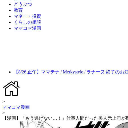
どうぶつ
教育
マネー・投資
くらしの相談
ママコマ漫画
【8/26 正午】ママテナ / Merkystyle / ラナーヌ 終了の
>
ママコマ漫画
>
【漫画】「もう逃げない…！」仕事人間だった美人元上司が