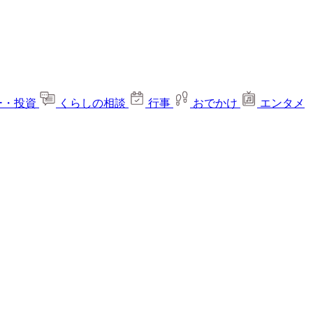
ー・投資
くらしの相談
行事
おでかけ
エンタメ