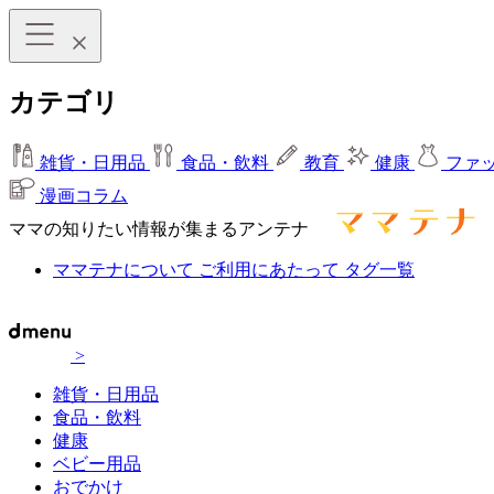
カテゴリ
雑貨・日用品
食品・飲料
教育
健康
ファ
漫画コラム
ママの知りたい情報が集まるアンテナ
ママテナについて
ご利用にあたって
タグ一覧
>
雑貨・日用品
食品・飲料
健康
ベビー用品
おでかけ