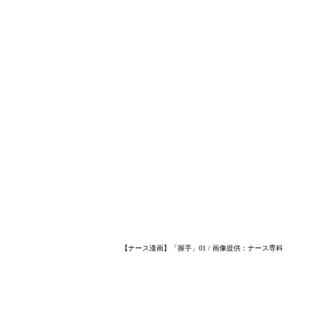
【ナース漫画】「握手」01 / 画像提供：ナース専科