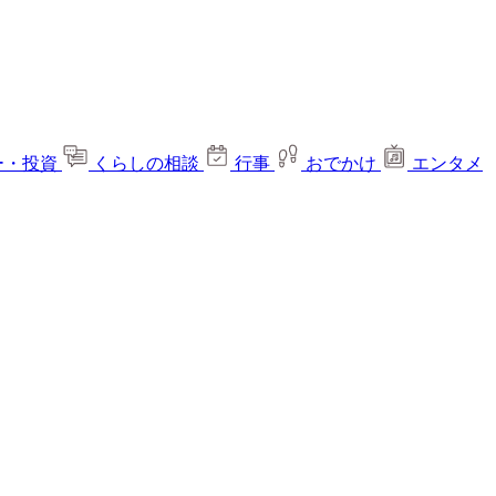
ー・投資
くらしの相談
行事
おでかけ
エンタメ