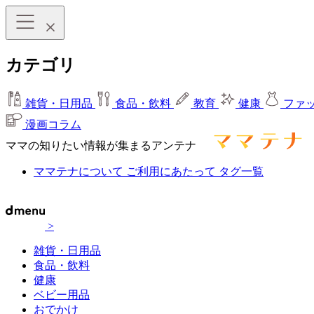
カテゴリ
雑貨・日用品
食品・飲料
教育
健康
ファ
漫画コラム
ママの知りたい情報が集まるアンテナ
ママテナについて
ご利用にあたって
タグ一覧
>
雑貨・日用品
食品・飲料
健康
ベビー用品
おでかけ