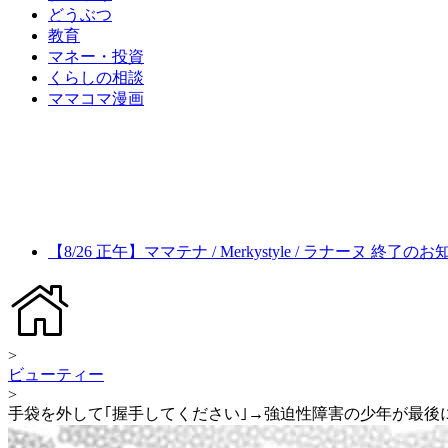
どうぶつ
教育
マネー・投資
くらしの相談
ママコマ漫画
【8/26 正午】ママテナ / Merkystyle / ラナーヌ 終了の
>
ビューティー
>
手袋を外して｢握手してください｣→強迫性障害の少年が最後