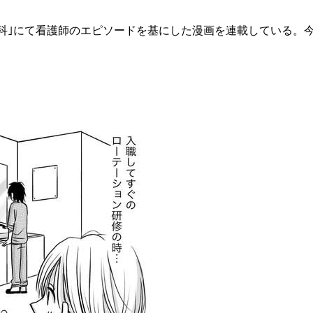
ィア｢ナース専科｣にて看護師のエピソードを基にした漫画を連載して