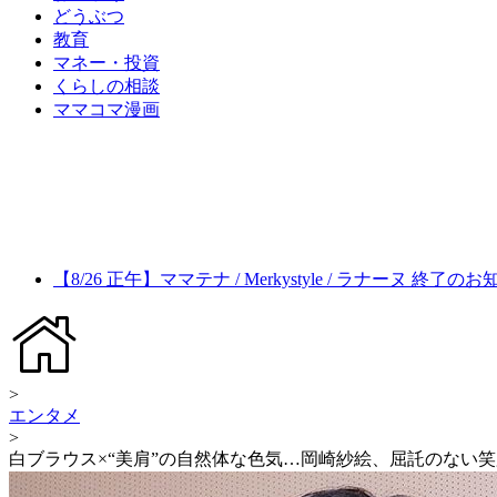
どうぶつ
教育
マネー・投資
くらしの相談
ママコマ漫画
【8/26 正午】ママテナ / Merkystyle / ラナーヌ 終了の
>
エンタメ
>
白ブラウス×“美肩”の自然体な色気…岡崎紗絵、屈託のない