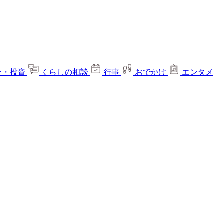
ー・投資
くらしの相談
行事
おでかけ
エンタメ