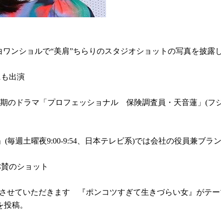
更新。白ワンショルで“美肩”ちらりのスタジオショットの写真を披
にも出演
1月期のドラマ「プロフェッショナル 保険調査員・天音蓮」(フ
」(毎週土曜夜9:00-9:54、日本テレビ系)では会社の役員兼
称賛のショット
に出演させていただきます 『ポンコツすぎて生きづらい女』が
を投稿。