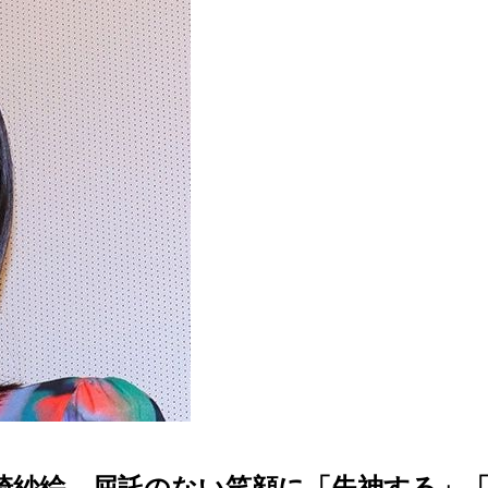
岡崎紗絵、屈託のない笑顔に「失神する」