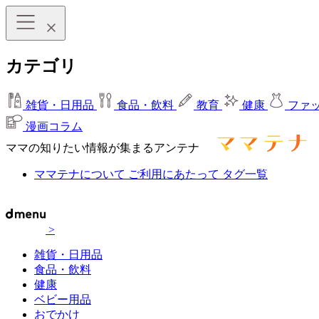
カテゴリ
雑貨・日用品
食品・飲料
教育
健康
ファ
漫画コラム
ママの知りたい情報が集まるアンテナ
ママテナについて
ご利用にあたって
タグ一覧
>
雑貨・日用品
食品・飲料
健康
ベビー用品
おでかけ