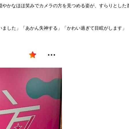
穏やかなほほ笑みでカメラの方を見つめる姿が、すらりとした首
。
ました」「あかん失神する」「かわい過ぎて目眩がします」「