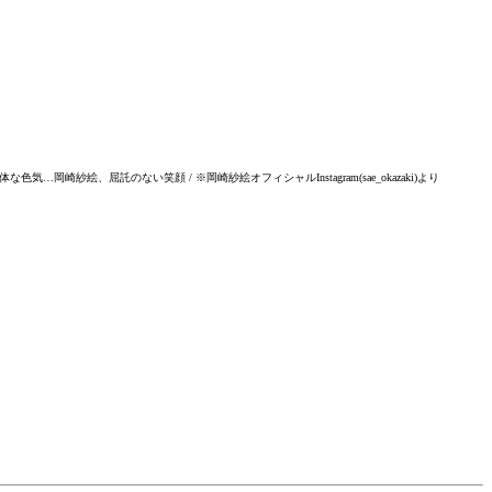
気…岡崎紗絵、屈託のない笑顔 / ※岡崎紗絵オフィシャルInstagram(sae_okazaki)より