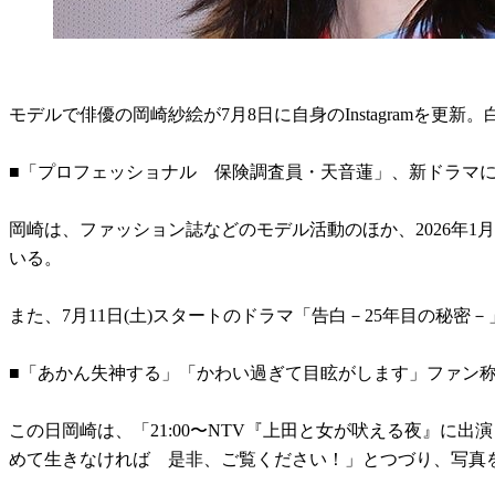
モデルで俳優の岡崎紗絵が7月8日に自身のInstagramを
■「プロフェッショナル 保険調査員・天音蓮」、新ドラマ
岡崎は、ファッション誌などのモデル活動のほか、2026年
いる。
また、7月11日(土)スタートのドラマ「告白－25年目の秘密－
■「あかん失神する」「かわい過ぎて目眩がします」ファン
この日岡崎は、「21:00〜NTV『上田と女が吠える夜』
めて生きなければ 是非、ご覧ください！」とつづり、写真