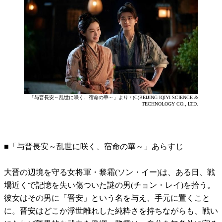
「与晋長安～乱世に咲く、宿命の華～」より / (C)BEIJING IQIYI SCIENCE &
TECHNOLOGY CO., LTD.
■「与晋長安～乱世に咲く、宿命の華～」あらすじ
大晋の辺境を守る女将軍・黎霜(ソン・イー)は、ある日、戦
場近くで記憶を失い傷ついた謎の男(チョン・レイ)を拾う。
彼女はその男に「晋安」という名を与え、手元に置くこと
に。晋安はどこか浮世離れした純粋さを持ちながらも、戦い