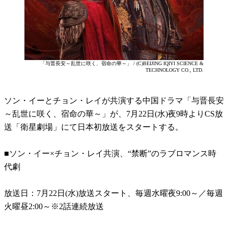
「与晋長安～乱世に咲く、宿命の華～」 / (C)BEIJING IQIYI SCIENCE &
TECHNOLOGY CO., LTD.
ソン・イーとチョン・レイが共演する中国ドラマ「与晋長安
～乱世に咲く、宿命の華～」が、7月22日(水)夜9時よりCS放
送「衛星劇場」にて日本初放送をスタートする。
■ソン・イー×チョン・レイ共演、“禁断”のラブロマンス時
代劇
放送日：7月22日(水)放送スタート、毎週水曜夜9:00～／毎週
火曜昼2:00～※2話連続放送