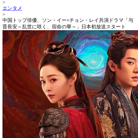
>
エンタメ
>
中国トップ俳優、ソン・イー×チョン・レイ共演ドラマ「与
晋長安～乱世に咲く、宿命の華～」日本初放送スタート