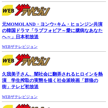
元MOMOLAND・ヨンウ×キム・ヒョンジン共演
の韓国ドラマ「ラブフォビア～愛に臆病なあなた
へ～」日本初放送
WEBザテレビジョン
久我美子さん、闇社会に翻弄されるヒロインを熱
演 学生搾取の実態を描く社会派映画「群狼の
街」テレビ初放送
WEBザテレビジョン