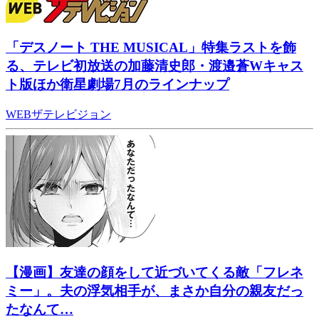
「デスノート THE MUSICAL」特集ラストを飾
る、テレビ初放送の加藤清史郎・渡邉蒼Wキャス
ト版ほか衛星劇場7月のラインナップ
WEBザテレビジョン
【漫画】友達の顔をして近づいてくる敵「フレネ
ミー」。夫の浮気相手が、まさか自分の親友だっ
たなんて…