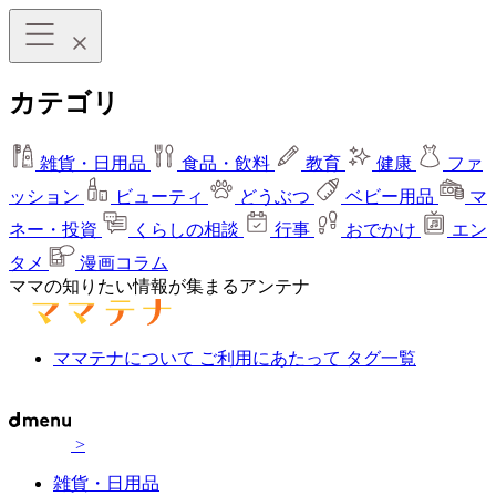
カテゴリ
雑貨・日用品
食品・飲料
教育
健康
ファ
ッション
ビューティ
どうぶつ
ベビー用品
マ
ネー・投資
くらしの相談
行事
おでかけ
エン
タメ
漫画コラム
ママの知りたい情報が集まるアンテナ
ママテナについて
ご利用にあたって
タグ一覧
>
雑貨・日用品