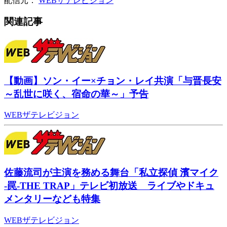
配信元：
WEBザテレビジョン
関連記事
【動画】ソン・イー×チョン・レイ共演「与晋長安
～乱世に咲く、宿命の華～」予告
WEBザテレビジョン
佐藤流司が主演を務める舞台「私立探偵 濱マイク
-罠-THE TRAP」テレビ初放送 ライブやドキュ
メンタリーなども特集
WEBザテレビジョン