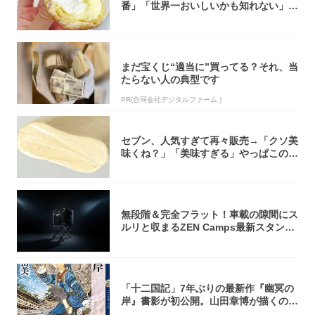
番」「世界一おいしいかも知れない」
「飲めそう」
まだ宝くじ“適当に”買ってる？それ、当
たらない人の典型です
PR(合同会社デジタルファーム )
セブン、人気すぎて再々販売→「クソ美
味くね？」「美味すぎる」やっぱこのク
オリティ...
無段階＆完全フラット！車載の隙間にス
ルリと収まるZEN Camps最新スタンド
が...
「十二国記」7年ぶりの最新作『幽冥の
岸』書影が初公開。山田章博が描くのは
謎めいた...