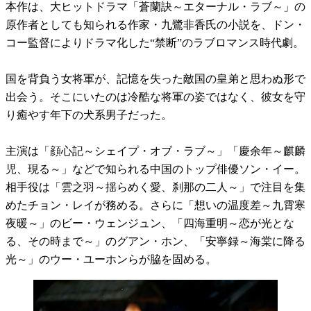
本作は、大ヒットドラマ「蒼蘭訣～エターナル・ラブ～」の
原作者としても知られる作家・九鷺非香氏の小説を、ドン・
コー監督によりドラマ化した“禁断”のラブロマンス時代劇。
国を背負う女将軍が、記憶を失った敵国の皇弟と思わぬ形で
出会う。そこにいたのは冷酷な将軍の姿ではなく、彼女を守
り癒やす年下の犬系男子だった。
主演は「顔心記～シェイプ・オブ・ラブ～」「慶余年～麒麟
児、現る～」などで知られる中国のトップ俳優ソン・イー。
相手役は「雲之羽～揺らめく愛、刹那の二人～」で注目を集
めたチョン・レイが務める。さらに「想いの温度差～九霄寒
夜暖～」のビー・ウェンジュン、「四海重明～恋が光とな
る、その時まで～」のグアン・ホン、「安寧録～海棠に降る
光～」のウー・ユーホンらが脇を固める。