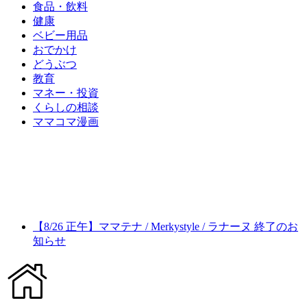
食品・飲料
健康
ベビー用品
おでかけ
どうぶつ
教育
マネー・投資
くらしの相談
ママコマ漫画
【8/26 正午】ママテナ / Merkystyle / ラナーヌ 終了のお
知らせ