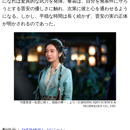
になれば驚異的な武力を発揮。黎霜は、自分を無条件に守ろ
うとする晋安の優しさに触れ、次第に彼と心を通わせるよう
になる。しかし、平穏な時間は長く続かず、晋安の実の正体
が明かされるのであった。
「与晋長安～乱世に咲く、宿命の華～」より / (C)BEIJING IQIYI SCIENCE &
TECHNOLOGY CO., LTD.