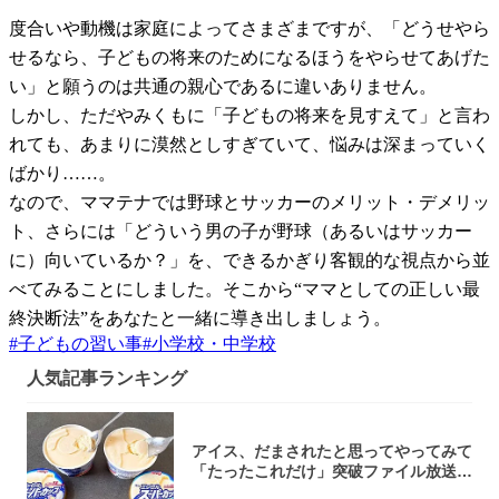
度合いや動機は家庭によってさまざまですが、「どうせやら
せるなら、子どもの将来のためになるほうをやらせてあげた
い」と願うのは共通の親心であるに違いありません。
しかし、ただやみくもに「子どもの将来を見すえて」と言わ
れても、あまりに漠然としすぎていて、悩みは深まっていく
ばかり……。
なので、ママテナでは野球とサッカーのメリット・デメリッ
ト、さらには「どういう男の子が野球（あるいはサッカー
に）向いているか？」を、できるかぎり客観的な視点から並
べてみることにしました。そこから“ママとしての正しい最
終決断法”をあなたと一緒に導き出しましょう。
#
子どもの習い事
#
小学校・中学校
人気記事ランキング
アイス、だまされたと思ってやってみて
「たったこれだけ」突破ファイル放送で
大注目！...