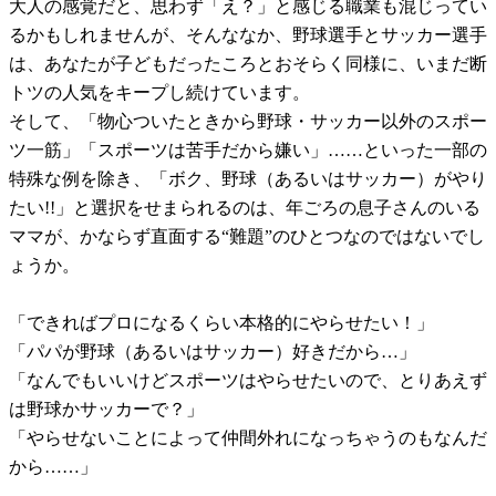
大人の感覚だと、思わず「え？」と感じる職業も混じってい
るかもしれませんが、そんななか、野球選手とサッカー選手
は、あなたが子どもだったころとおそらく同様に、いまだ断
トツの人気をキープし続けています。
そして、「物心ついたときから野球・サッカー以外のスポー
ツ一筋」「スポーツは苦手だから嫌い」……といった一部の
特殊な例を除き、「ボク、野球（あるいはサッカー）がやり
たい!!」と選択をせまられるのは、年ごろの息子さんのいる
ママが、かならず直面する“難題”のひとつなのではないでし
ょうか。
「できればプロになるくらい本格的にやらせたい！」
「パパが野球（あるいはサッカー）好きだから…」
「なんでもいいけどスポーツはやらせたいので、とりあえず
は野球かサッカーで？」
「やらせないことによって仲間外れになっちゃうのもなんだ
から……」