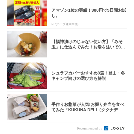
アマゾン1位の実績！380円で5日間お試
し。
PR(ハーブ健康本舗)
【福神漬けのじゃない使い方】「みそ
玉」に仕込んでみた！お湯を注いで30
秒で…朝の...
シュラフカバーおすすめ8選！登山・冬
キャンプ向けの選び方も解説
手作りお惣菜が人気!お握り弁当を食べ
てみた『KUKUNA DELI（ククナデ
リ）...
Recommended by