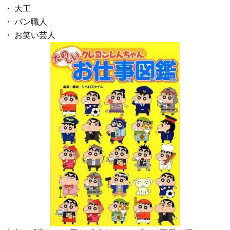
・ 大工
・ パン職人
・ お笑い芸人