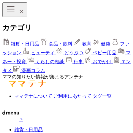
カテゴリ
雑貨・日用品
食品・飲料
教育
健康
ファ
ッション
ビューティ
どうぶつ
ベビー用品
マ
ネー・投資
くらしの相談
行事
おでかけ
エン
タメ
漫画コラム
ママの知りたい情報が集まるアンテナ
ママテナについて
ご利用にあたって
タグ一覧
>
雑貨・日用品