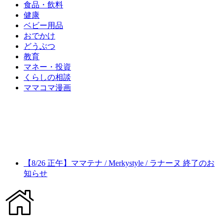
食品・飲料
健康
ベビー用品
おでかけ
どうぶつ
教育
マネー・投資
くらしの相談
ママコマ漫画
【8/26 正午】ママテナ / Merkystyle / ラナーヌ 終了のお
知らせ