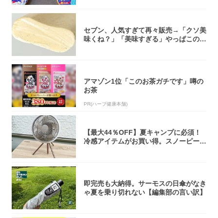
セブン、人気すぎて再々販売→「クソ美
味くね？」「美味すぎる」やっぱこのク
オリティ...
アマゾン1位「このお茶ガチです」噂の
お茶
PR(ハーブ健康本舗)
【最大44％OFF】夏キャンプに必須！
冷感アイテムがお買い得。スノーピー
ク・ロゴ...
即完売も大納得。サーモスの日傘がなき
ゃ夏を乗り切れない【編集部の言い訳】