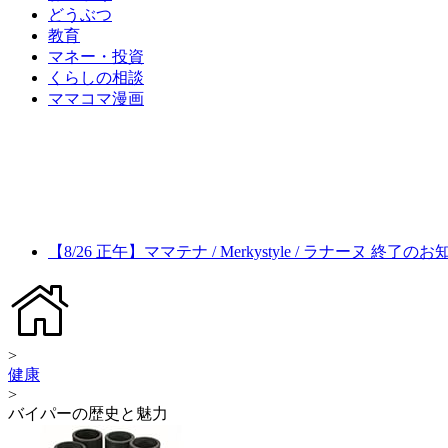
どうぶつ
教育
マネー・投資
くらしの相談
ママコマ漫画
【8/26 正午】ママテナ / Merkystyle / ラナーヌ 終了の
>
健康
>
バイパーの歴史と魅力