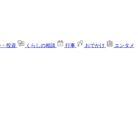
ー・投資
くらしの相談
行事
おでかけ
エンタメ