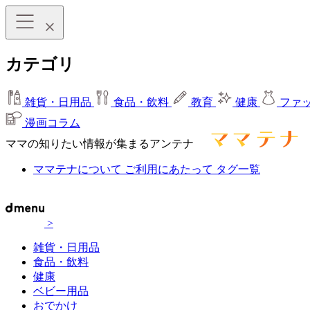
カテゴリ
雑貨・日用品
食品・飲料
教育
健康
ファ
漫画コラム
ママの知りたい情報が集まるアンテナ
ママテナについて
ご利用にあたって
タグ一覧
>
雑貨・日用品
食品・飲料
健康
ベビー用品
おでかけ