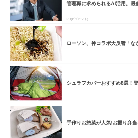
管理職に求められるAI活用。最
PR(ビズヒント)
ローソン、神コラボ大反響「なか
シュラフカバーおすすめ8選！
手作りお惣菜が人気!お握り弁当を食