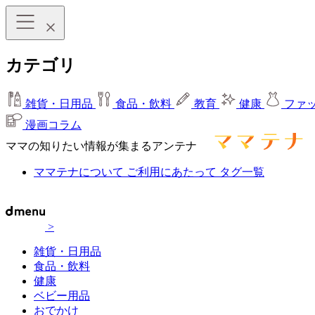
カテゴリ
雑貨・日用品
食品・飲料
教育
健康
ファ
漫画コラム
ママの知りたい情報が集まるアンテナ
ママテナについて
ご利用にあたって
タグ一覧
>
雑貨・日用品
食品・飲料
健康
ベビー用品
おでかけ