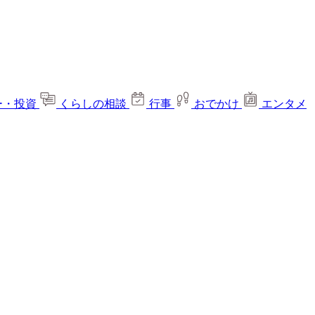
ー・投資
くらしの相談
行事
おでかけ
エンタメ