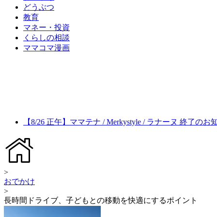
どうぶつ
教育
マネー・投資
くらしの相談
ママコマ漫画
【8/26 正午】ママテナ / Merkystyle / ラナーヌ 終了の
>
おでかけ
>
長時間ドライブ、子どもとの移動を快適にするポイント