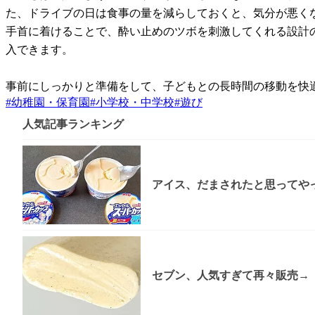
た、ドライブの日は食事の量を減らしておくと、気分が悪く
手首に着けることで、酔い止めのツボを刺激してくれる設計
入できます。
事前にしっかりと準備をして、子どもとの長時間の移動を快
#
幼稚園・保育園
#
小学校・中学校
#
遊び
人気記事ランキング
アイス、だまされたと思ってやっ
セブン、人気すぎて再々販売→「