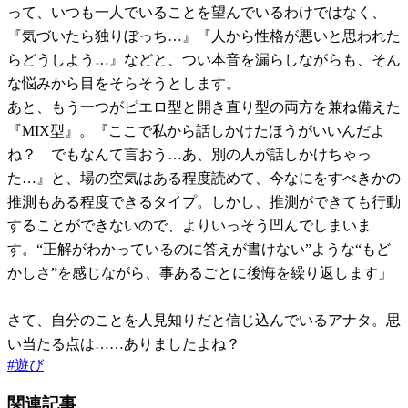
って、いつも一人でいることを望んでいるわけではなく、
『気づいたら独りぼっち…』『人から性格が悪いと思われた
らどうしよう…』などと、つい本音を漏らしながらも、そん
な悩みから目をそらそうとします。
あと、もう一つがピエロ型と開き直り型の両方を兼ね備えた
『MIX型』。『ここで私から話しかけたほうがいいんだよ
ね？ でもなんて言おう…あ、別の人が話しかけちゃっ
た…』と、場の空気はある程度読めて、今なにをすべきかの
推測もある程度できるタイプ。しかし、推測ができても行動
することができないので、よりいっそう凹んでしまいま
す。“正解がわかっているのに答えが書けない”ような“もど
かしさ”を感じながら、事あるごとに後悔を繰り返します」
さて、自分のことを人見知りだと信じ込んでいるアナタ。思
い当たる点は……ありましたよね？
#
遊び
関連記事