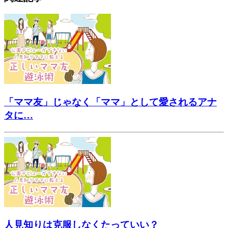
「ママ友」じゃなく「ママ」として愛されるアナ
タに…
人見知りは克服しなくたっていい？