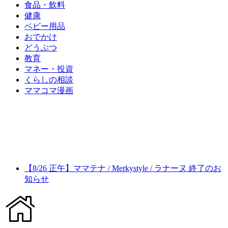
食品・飲料
健康
ベビー用品
おでかけ
どうぶつ
教育
マネー・投資
くらしの相談
ママコマ漫画
【8/26 正午】ママテナ / Merkystyle / ラナーヌ 終了のお
知らせ