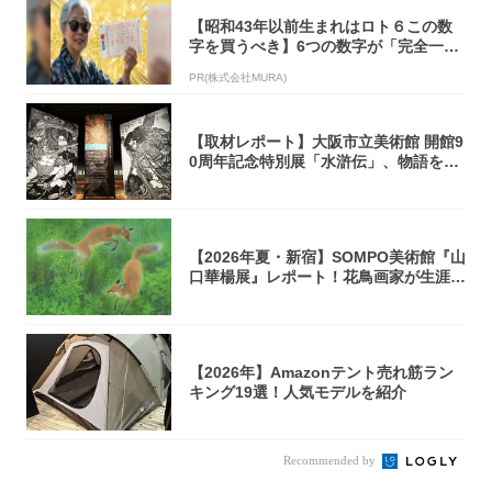
【昭和43年以前生まれはロト６この数
字を買うべき】6つの数字が「完全一
致」する方...
PR(株式会社MURA)
【取材レポート】大阪市立美術館 開館9
0周年記念特別展「水滸伝」、物語を知
らない...
【2026年夏・新宿】SOMPO美術館『山
口華楊展』レポート！花鳥画家が生涯描
き...
【2026年】Amazonテント売れ筋ラン
キング19選！人気モデルを紹介
Recommended by