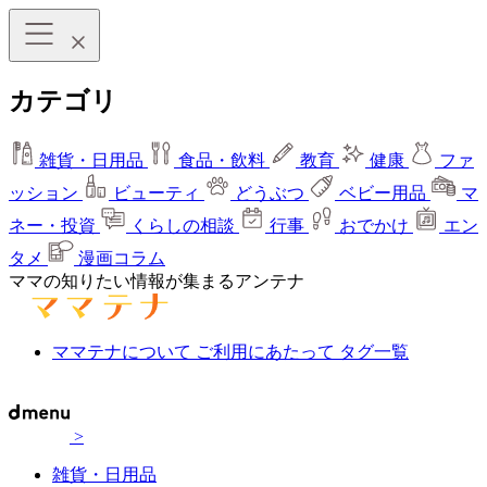
カテゴリ
雑貨・日用品
食品・飲料
教育
健康
ファ
ッション
ビューティ
どうぶつ
ベビー用品
マ
ネー・投資
くらしの相談
行事
おでかけ
エン
タメ
漫画コラム
ママの知りたい情報が集まるアンテナ
ママテナについて
ご利用にあたって
タグ一覧
>
雑貨・日用品