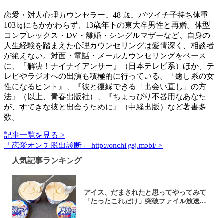
恋愛・対人心理カウンセラー。48 歳。バツイチ子持ち体重
103㎏にもかかわらず、13歳年下の東大卒男性と再婚。体型
コンプレックス・DV・離婚・シングルマザーなど、自身の
人生経験を踏まえた心理カウンセリングは愛情深く、相談者
が絶えない。対面・電話・メールカウンセリングをベース
に、『解決！ナイナイアンサー』（日本テレビ系）ほか、テ
レビやラジオへの出演も積極的に行っている。『癒し系の女
性になるヒント』、『彼と復縁できる「出会い直し」の方
法』（以上、青春出版社）、『ちょっぴり不器用なあなた
が、すてきな彼と出会うために』（中経出版）など著書多
数。
記事一覧を見る >
「恋愛オンチ脱出診断」 http://onchi.gsj.mobi/ >
人気記事ランキング
アイス、だまされたと思ってやってみて
「たったこれだけ」突破ファイル放送で
大注目！...