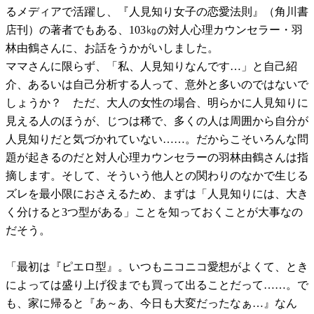
るメディアで活躍し、『人見知り女子の恋愛法則』（角川書
店刊）の著者でもある、103㎏の対人心理カウンセラー・羽
林由鶴さんに、お話をうかがいしました。
ママさんに限らず、「私、人見知りなんです…」と自己紹
介、あるいは自己分析する人って、意外と多いのではないで
しょうか？ ただ、大人の女性の場合、明らかに人見知りに
見える人のほうが、じつは稀で、多くの人は周囲から自分が
人見知りだと気づかれていない……。だからこそいろんな問
題が起きるのだと対人心理カウンセラーの羽林由鶴さんは指
摘します。そして、そういう他人との関わりのなかで生じる
ズレを最小限におさえるため、まずは「人見知りには、大き
く分けると3つ型がある」ことを知っておくことが大事なの
だそう。
「最初は『ピエロ型』。いつもニコニコ愛想がよくて、とき
によっては盛り上げ役までも買って出ることだって……。で
も、家に帰ると『あ～あ、今日も大変だったなぁ…』なん