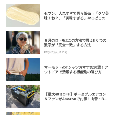
セブン、人気すぎて再々販売→「クソ美
味くね？」「美味すぎる」やっぱこのク
オリティ...
８月のロト6はこの方法で買え!!６つの
数字が『完全一致』する方法
PR(株式会社MURA)
マーモットのTシャツおすすめ10選！ア
ウトドアで活躍する機能別の選び方
【最大40％OFF】ポータブルエアコン
＆ファンがAmazonでお得！山善・Bo
u...