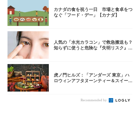
カナダの食を祝う一日 市場と食卓をつ
なぐ「フード・デー」【カナダ】
人気の「水光カラコン」で救急搬送も？
知らずに使うと危険な『失明リスク』と
医師が教...
虎ノ門ヒルズ：「アンダーズ 東京」ハ
ロウィンアフタヌーンティー＆スイーツ
コレクシ...
Recommended by