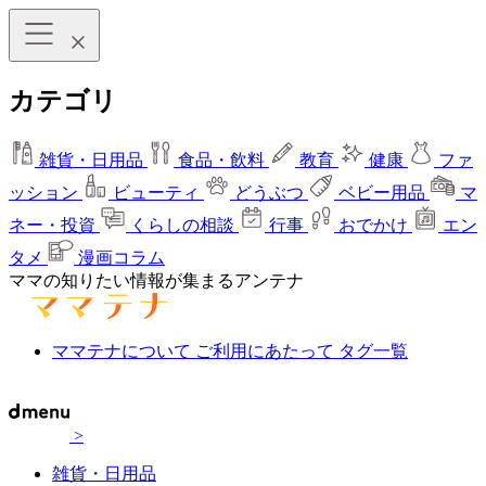
カテゴリ
雑貨・日用品
食品・飲料
教育
健康
ファ
ッション
ビューティ
どうぶつ
ベビー用品
マ
ネー・投資
くらしの相談
行事
おでかけ
エン
タメ
漫画コラム
ママの知りたい情報が集まるアンテナ
ママテナについて
ご利用にあたって
タグ一覧
>
雑貨・日用品