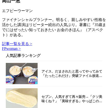
高山一恵
エフピーウーマン
ファイナンシャルプランナー。明るく、親しみやすい性格を
活かした講演はリピーター続出の人気ぶり。著書に『35歳ま
でにはぜったい知っておきたい お金のきほん』（アスペク
ト）がある。
記事一覧を見る >
FPwoman >
人気記事ランキング
アイス、だまされたと思ってやってみて
「たったこれだけ」突破ファイル放送で
大注目！...
セブン、人気すぎて再々販売→「クソ美
味くね？」「美味すぎる」やっぱこのク
オリティ...