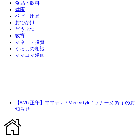
食品・飲料
健康
ベビー用品
おでかけ
どうぶつ
教育
マネー・投資
くらしの相談
ママコマ漫画
【8/26 正午】ママテナ / Merkystyle / ラナーヌ 終了のお
知らせ