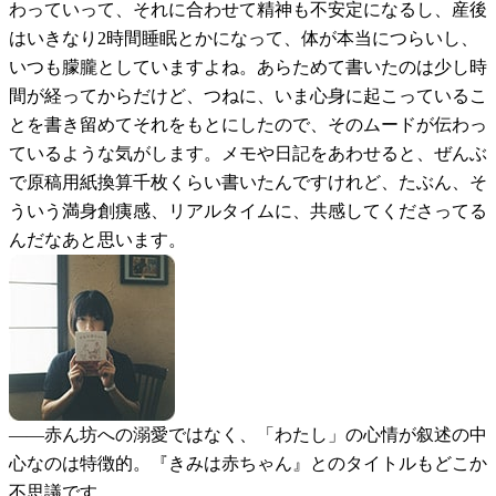
わっていって、それに合わせて精神も不安定になるし、産後
はいきなり2時間睡眠とかになって、体が本当につらいし、
いつも朦朧としていますよね。あらためて書いたのは少し時
間が経ってからだけど、つねに、いま心身に起こっているこ
とを書き留めてそれをもとにしたので、そのムードが伝わっ
ているような気がします。メモや日記をあわせると、ぜんぶ
で原稿用紙換算千枚くらい書いたんですけれど、たぶん、そ
ういう満身創痍感、リアルタイムに、共感してくださってる
んだなあと思います。
――
赤ん坊への溺愛ではなく、「わたし」の心情が叙述の中
心なのは特徴的。『きみは赤ちゃん』とのタイトルもどこか
不思議です。