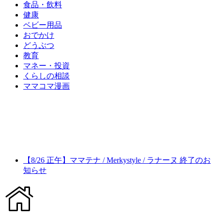
食品・飲料
健康
ベビー用品
おでかけ
どうぶつ
教育
マネー・投資
くらしの相談
ママコマ漫画
【8/26 正午】ママテナ / Merkystyle / ラナーヌ 終了のお
知らせ