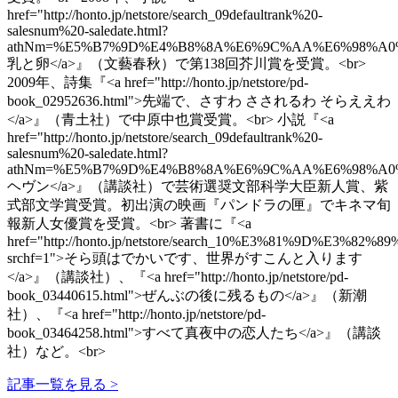
href="http://honto.jp/netstore/search_09defaultrank%20-
salesnum%20-saledate.html?
athNm=%E5%B7%9D%E4%B8%8A%E6%9C%AA%E6%98%A0%E5%AD
乳と卵</a>』（文藝春秋）で第138回芥川賞を受賞。<br>
2009年、詩集『<a href="http://honto.jp/netstore/pd-
book_02952636.html">先端で、さすわ さされるわ そらええわ
</a>』（青土社）で中原中也賞受賞。<br> 小説『<a
href="http://honto.jp/netstore/search_09defaultrank%20-
salesnum%20-saledate.html?
athNm=%E5%B7%9D%E4%B8%8A%E6%9C%AA%E6%98%A0%E5%AD%
ヘヴン</a>』（講談社）で芸術選奨文部科学大臣新人賞、紫
式部文学賞受賞。初出演の映画『パンドラの匣』でキネマ旬
報新人女優賞を受賞。<br> 著書に『<a
href="http://honto.jp/netstore/search_10%E3%81
srchf=1">そら頭はでかいです、世界がすこんと入ります
</a>』（講談社）、『<a href="http://honto.jp/netstore/pd-
book_03440615.html">ぜんぶの後に残るもの</a>』（新潮
社）、『<a href="http://honto.jp/netstore/pd-
book_03464258.html">すべて真夜中の恋人たち</a>』（講談
社）など。<br>
記事一覧を見る >