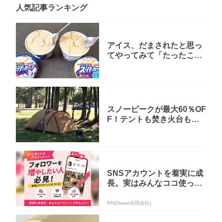
人気記事ランキング
アイス、だまされたと思っ
てやってみて「たったこれ
だけ」突破ファイル放送で
大注目！...
スノーピークが最大60％OF
F！テントも焚き火台も楽
天で大幅値下げ中
SNSアカウントを着実に成
長。実はみんなココ使って
ます。
PR(Dreaw合同会社)