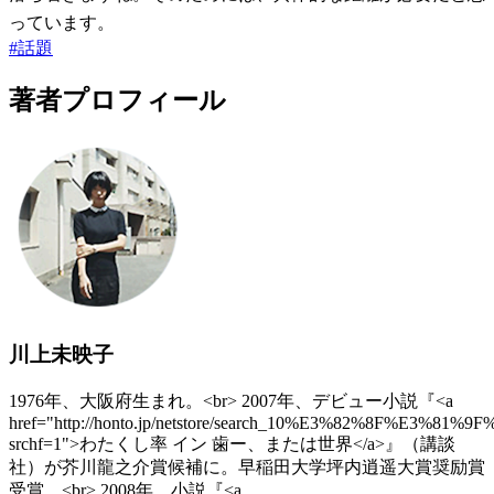
っています。
#
話題
著者プロフィール
川上未映子
1976年、大阪府生まれ。<br> 2007年、デビュー小説『<a
href="http://honto.jp/netstore/search_10%E3%82%
srchf=1">わたくし率 イン 歯ー、または世界</a>』（講談
社）が芥川龍之介賞候補に。早稲田大学坪内逍遥大賞奨励賞
受賞。<br> 2008年、小説『<a