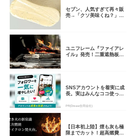
セブン、人気すぎて再々販
売→「クソ美味くね？」
「美味すぎる」やっぱこの
クオリティ...
ユニフレーム『ファイアレ
イル』発売！二重遮熱板搭
載のロースタイル向け低型
焚き火台
SNSアカウントを着実に成
長。実はみんなココ使って
ます。
PR(Dreaw合同会社)
【日本初上陸】煙も灰も極
限までカット！超高燃費