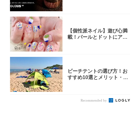
『GGUBUSサイクロン焚火
台』が...
【個性派ネイル】遊び心満
載！パールとドットにアー
トが光る唯一無二の指先が
完成！
ビーチテントの選び方！お
すすめ10選とメリット・デ
メリットを解説
Recommended by