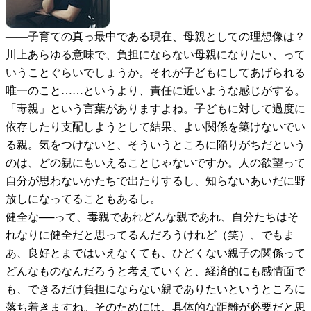
――
子育ての真っ最中である現在、母親としての理想像は？
川上
あらゆる意味で、負担にならない母親になりたい、って
いうことぐらいでしょうか。それが子どもにしてあげられる
唯一のこと……というより、責任に近いような感じがする。
「毒親」という言葉がありますよね。子どもに対して過度に
依存したり支配しようとして結果、よい関係を築けないでい
る親。気をつけないと、そういうところに陥りがちだという
のは、どの親にもいえることじゃないですか。人の欲望って
自分が思わないかたちで出たりするし、知らないあいだに野
放しになってることもあるし。
健全な──って、毒親であれどんな親であれ、自分たちはそ
れなりに健全だと思ってるんだろうけれど（笑）、でもま
あ、良好とまではいえなくても、ひどくない親子の関係って
どんなものなんだろうと考えていくと、経済的にも感情面で
も、できるだけ負担にならない親でありたいというところに
落ち着きますね。そのためには、具体的な距離が必要だと思