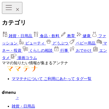
カテゴリ
雑貨・日用品
食品・飲料
教育
健康
ファ
ッション
ビューティ
どうぶつ
ベビー用品
マ
ネー・投資
くらしの相談
行事
おでかけ
エン
タメ
漫画コラム
ママの知りたい情報が集まるアンテナ
ママテナについて
ご利用にあたって
タグ一覧
>
雑貨・日用品