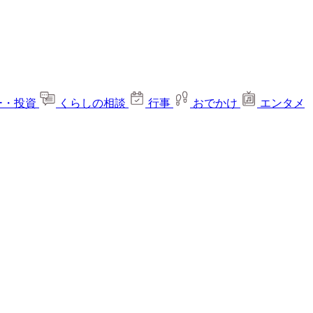
ー・投資
くらしの相談
行事
おでかけ
エンタメ