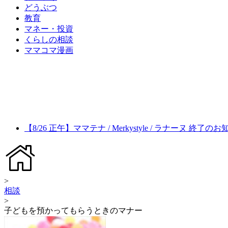
どうぶつ
教育
マネー・投資
くらしの相談
ママコマ漫画
【8/26 正午】ママテナ / Merkystyle / ラナーヌ 終了の
>
相談
>
子どもを預かってもらうときのマナー