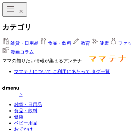
カテゴリ
雑貨・日用品
食品・飲料
教育
健康
ファ
漫画コラム
ママの知りたい情報が集まるアンテナ
ママテナについて
ご利用にあたって
タグ一覧
>
雑貨・日用品
食品・飲料
健康
ベビー用品
おでかけ