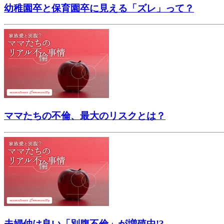
幼稚園卒と保育園卒に見える「ズレ」って？
ママたちの不倫、最大のリスクとは？
夫婦仲は良い「別腹不倫」が増殖中!?