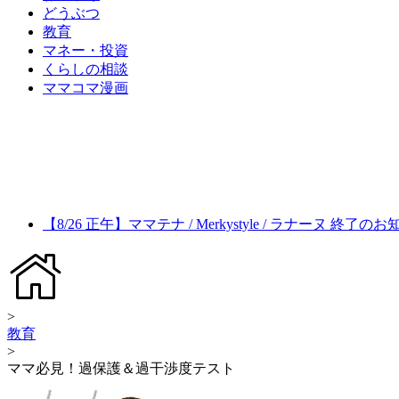
どうぶつ
教育
マネー・投資
くらしの相談
ママコマ漫画
【8/26 正午】ママテナ / Merkystyle / ラナーヌ 終了の
>
教育
>
ママ必見！過保護＆過干渉度テスト