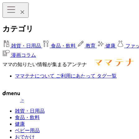
カテゴリ
雑貨・日用品
食品・飲料
教育
健康
ファ
漫画コラム
ママの知りたい情報が集まるアンテナ
ママテナについて
ご利用にあたって
タグ一覧
>
雑貨・日用品
食品・飲料
健康
ベビー用品
おでかけ