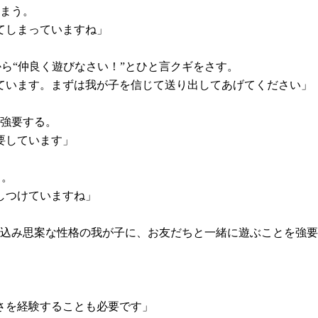
しまう。
てしまっていますね」
ら“仲良く遊びなさい！”とひと言クギをさす。
ています。まずは我が子を信じて送り出してあげてください」
と強要する。
要しています」
る。
しつけていますね」
っ込み思案な性格の我が子に、お友だちと一緒に遊ぶことを強
」
さを経験することも必要です」