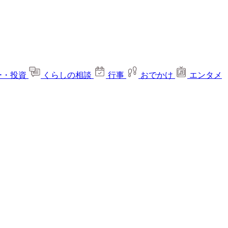
ー・投資
くらしの相談
行事
おでかけ
エンタメ