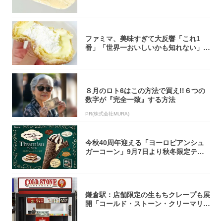
オリティ...
ファミマ、美味すぎて大反響「これ1
番」「世界一おいしいかも知れない」
「飲めそう」
８月のロト6はこの方法で買え!!６つの
数字が『完全一致』する方法
PR(株式会社MURA)
今秋40周年迎える「ヨーロピアンシュ
ガーコーン」9月7日より秋冬限定ティ
ラミス味...
鎌倉駅：店舗限定の生もちクレープも展
開「コールド・ストーン・クリーマリ
ー」新店舗...