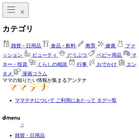
カテゴリ
雑貨・日用品
食品・飲料
教育
健康
ファ
ッション
ビューティ
どうぶつ
ベビー用品
マ
ネー・投資
くらしの相談
行事
おでかけ
エン
タメ
漫画コラム
ママの知りたい情報が集まるアンテナ
ママテナについて
ご利用にあたって
タグ一覧
>
雑貨・日用品