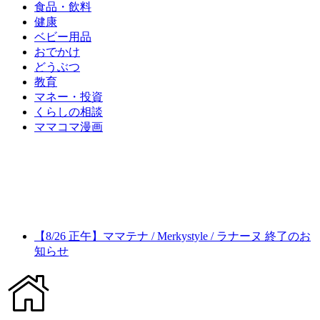
食品・飲料
健康
ベビー用品
おでかけ
どうぶつ
教育
マネー・投資
くらしの相談
ママコマ漫画
【8/26 正午】ママテナ / Merkystyle / ラナーヌ 終了のお
知らせ