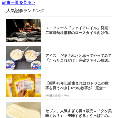
記事一覧を見る >
人気記事ランキング
ユニフレーム『ファイアレイル』発売！
二重遮熱板搭載のロースタイル向け低型
焚き火台
アイス、だまされたと思ってやってみて
「たったこれだけ」突破ファイル放送で
大注目！...
【昭和43年以前生まれはロト６この数
字を買うべき】6つの数字が「完全一
致」する方...
PR(株式会社MURA)
セブン、人気すぎて再々販売→「クソ美
味くね？」「美味すぎる」やっぱこのク