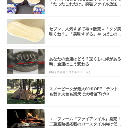
「たったこれだけ」突破ファイル放送で
大注目！...
セブン、人気すぎて再々販売→「クソ美
味くね？」「美味すぎる」やっぱこのク
オリティ...
あなたの金運はどう？宝くじに縁がある
時、金運はこう変わる
PR(合同会社デジタルファーム )
スノーピークが最大60％OFF！テント
も焚き火台も楽天で大幅値下げ中
ユニフレーム『ファイアレイル』発売！
二重遮熱板搭載のロースタイル向け低型