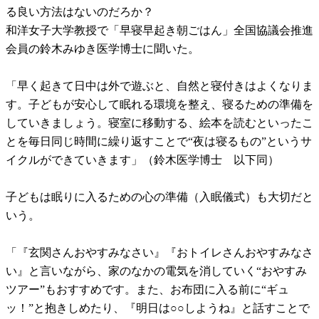
る良い方法はないのだろか？
和洋女子大学教授で「早寝早起き朝ごはん」全国協議会推進
会員の鈴木みゆき医学博士に聞いた。
「早く起きて日中は外で遊ぶと、自然と寝付きはよくなりま
す。子どもが安心して眠れる環境を整え、寝るための準備を
していきましょう。寝室に移動する、絵本を読むといったこ
とを毎日同じ時間に繰り返すことで“夜は寝るもの”というサ
イクルができていきます」（鈴木医学博士 以下同）
子どもは眠りに入るための心の準備（入眠儀式）も大切だと
いう。
「『玄関さんおやすみなさい』『おトイレさんおやすみなさ
い』と言いながら、家のなかの電気を消していく“おやすみ
ツアー”もおすすめです。また、お布団に入る前に“ギュ
ッ！”と抱きしめたり、『明日は○○しようね』と話すことで