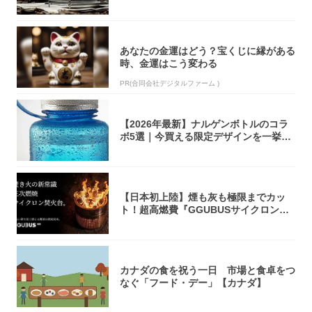
焚き火台
あなたの金運はどう？宝くじに縁がある
時、金運はこう変わる
PR(合同会社デジタルファーム )
【2026年最新】ナルゲンボトルのコラ
ボ5選｜今買える限定デザインを一挙紹
介！
【日本初上陸】煙も灰も極限までカッ
ト！超高燃費『GGUBUSサイクロン焚
火台』が...
カナダの食を祝う一日 市場と食卓をつ
なぐ「フード・デー」【カナダ】