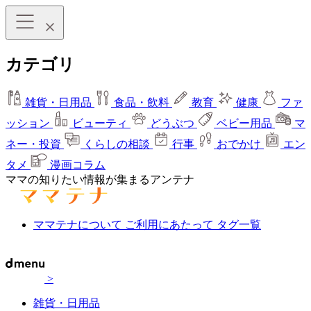
カテゴリ
雑貨・日用品
食品・飲料
教育
健康
ファ
ッション
ビューティ
どうぶつ
ベビー用品
マ
ネー・投資
くらしの相談
行事
おでかけ
エン
タメ
漫画コラム
ママの知りたい情報が集まるアンテナ
ママテナについて
ご利用にあたって
タグ一覧
>
雑貨・日用品