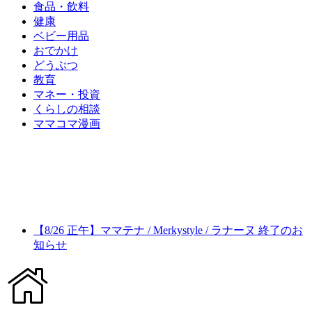
食品・飲料
健康
ベビー用品
おでかけ
どうぶつ
教育
マネー・投資
くらしの相談
ママコマ漫画
【8/26 正午】ママテナ / Merkystyle / ラナーヌ 終了のお
知らせ