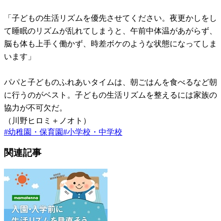
「子どもの生活リズムを優先させてください。夜更かしをし
て睡眠のリズムが乱れてしまうと、午前中体温があがらず、
脳も体も上手く働かず、時差ボケのような状態になってしま
います」
パパと子どものふれあいタイムは、朝ごはんを食べるなど朝
に行うのがベスト。子どもの生活リズムを整えるには家族の
協力が不可欠だ。
（川野ヒロミ＋ノオト）
#
幼稚園・保育園
#
小学校・中学校
関連記事