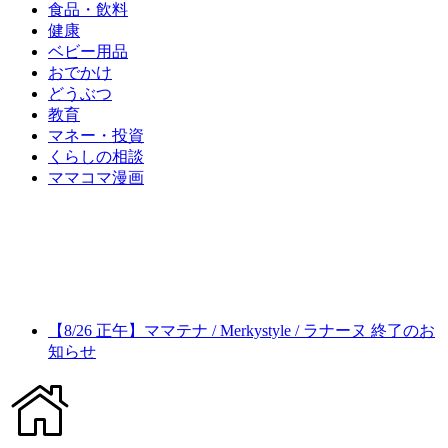
食品・飲料
健康
ベビー用品
おでかけ
どうぶつ
教育
マネー・投資
くらしの相談
ママコマ漫画
【8/26 正午】ママテナ / Merkystyle / ラナーヌ 終了のお
知らせ