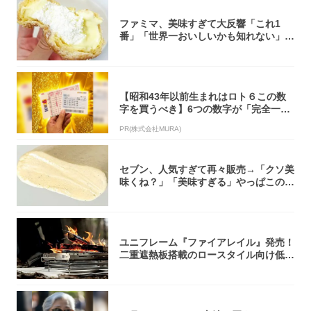
ファミマ、美味すぎて大反響「これ1
番」「世界一おいしいかも知れない」
「飲めそう」
【昭和43年以前生まれはロト６この数
字を買うべき】6つの数字が「完全一
致」する方...
PR(株式会社MURA)
セブン、人気すぎて再々販売→「クソ美
味くね？」「美味すぎる」やっぱこのク
オリティ...
ユニフレーム『ファイアレイル』発売！
二重遮熱板搭載のロースタイル向け低型
焚き火台