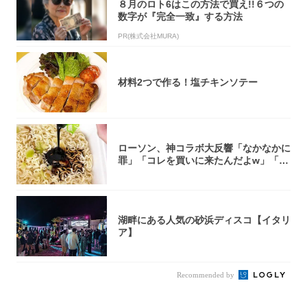
８月のロト6はこの方法で買え!!６つの
数字が『完全一致』する方法
PR(株式会社MURA)
材料2つで作る！塩チキンソテー
ローソン、神コラボ大反響「なかなかに
罪」「コレを買いに来たんだよw」「３
件まわっ...
湖畔にある人気の砂浜ディスコ【イタリ
ア】
Recommended by