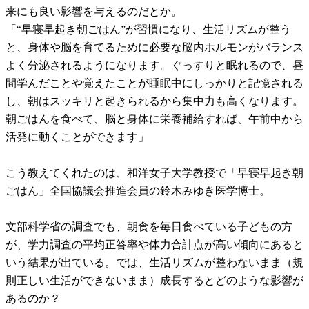
来にも良い影響を与えるのだとか。
「“早寝早起き朝ごはん”が習慣になり、生活リズムが整う
と、身体や脳を育てるために必要な脳内ホルモンがバランス
よく分泌されるようになります。ぐっすりと眠れるので、昼
間学んだことや覚えたことが睡眠中にしっかりと記憶される
し、朝はスッキリと起きられるから集中力も高くなります。
朝ごはんを食べて、脳と身体に栄養補給すれば、午前中から
活発に動くことができます」
こう教えてくれたのは、和洋女子大学教授で「早寝早起き朝
ごはん」全国協議会推進会員の鈴木みゆき医学博士。
文部科学省の調査でも、朝食を毎日食べている子どもの方
が、学力調査の平均正答率や体力合計点が高い傾向にあると
いう結果が出ている。では、生活リズムが整わないまま（規
則正しい生活ができないまま）成長するとどのような影響が
あるのか？