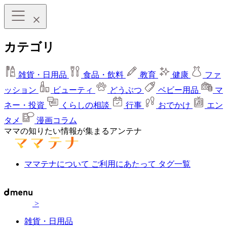
カテゴリ
雑貨・日用品
食品・飲料
教育
健康
ファ
ッション
ビューティ
どうぶつ
ベビー用品
マ
ネー・投資
くらしの相談
行事
おでかけ
エン
タメ
漫画コラム
ママの知りたい情報が集まるアンテナ
ママテナについて
ご利用にあたって
タグ一覧
>
雑貨・日用品