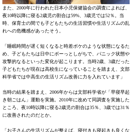
また、2000年に行われた日本小児保健協会の調査によれば、
夜10時以降に寝る2歳児の割合は59%、3歳児では52％。当
時、保育士の間でも子どもたちの生活習慣や生活リズムの乱
れへの危機感があったそう。
「睡眠時間が遅く短くなると時差ボケのような状態になるた
め、子どもたちは日中にボーっとしがちで、パニック状態や
攻撃的なるといった変化が起こります。当時2歳、3歳だった
子どもたちが現在は高校生になっていることを踏まえ、文部
科学省では中高生の生活リズム改善に力を入れています」
当時の結果を踏まえ、2006年からは文部科学省が「早寝早起
き朝ごはん」運動を実施。2010年に改めて同調査を実施した
ところ、夜10時以降に寝る2歳児の割合は35％、3歳では31％
に改善されたのだとか。
「お子さんの生活リズムが整えば、寝付きも寝起きも良くな