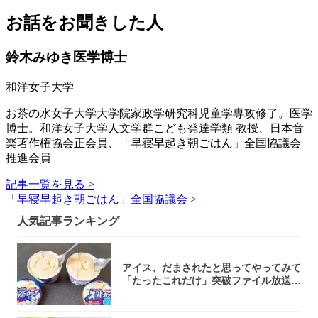
お話をお聞きした人
鈴木みゆき医学博士
和洋女子大学
お茶の水女子大学大学院家政学研究科児童学専攻修了。医学
博士。和洋女子大学人文学群こども発達学類 教授、日本音
楽著作権協会正会員、「早寝早起き朝ごはん」全国協議会
推進会員
記事一覧を見る >
「早寝早起き朝ごはん」全国協議会 >
人気記事ランキング
アイス、だまされたと思ってやってみて
「たったこれだけ」突破ファイル放送で
大注目！...