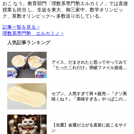
おこ なう。教育部門「理数系専門塾エルカミノ」では直接
授業も担当 し、生徒を東大、御三家中、数学オリンピッ
ク、算数オリンピックへ 多数送り出している。
記事一覧を見る >
理数系専門塾 エルカミノ >
人気記事ランキング
アイス、だまされたと思ってやってみて
「たったこれだけ」突破ファイル放送で
大注目！...
セブン、人気すぎて再々販売→「クソ美
味くね？」「美味すぎる」やっぱこのク
オリティ...
【当選】金運が上がる直前に起こるサイ
ン