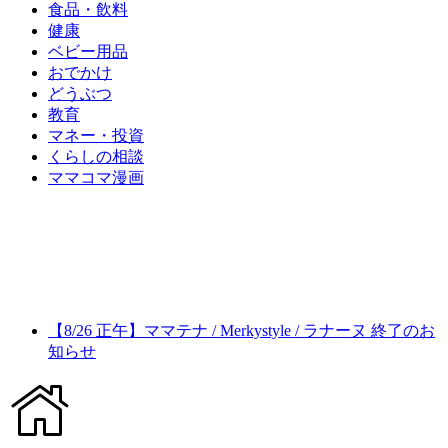
食品・飲料
健康
ベビー用品
おでかけ
どうぶつ
教育
マネー・投資
くらしの相談
ママコマ漫画
【8/26 正午】ママテナ / Merkystyle / ラナーヌ 終了のお
知らせ