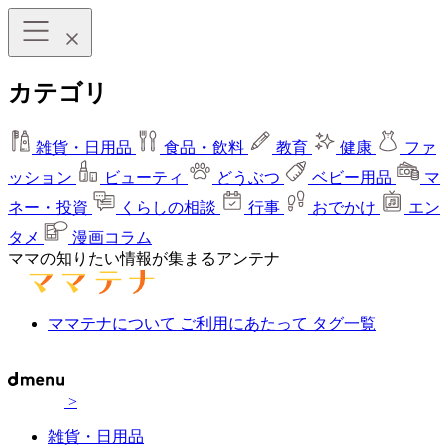
カテゴリ
雑貨・日用品
食品・飲料
教育
健康
ファ
ッション
ビューティ
どうぶつ
ベビー用品
マ
ネー・投資
くらしの相談
行事
おでかけ
エン
タメ
漫画コラム
ママの知りたい情報が集まるアンテナ
ママテナについて
ご利用にあたって
タグ一覧
>
雑貨・日用品