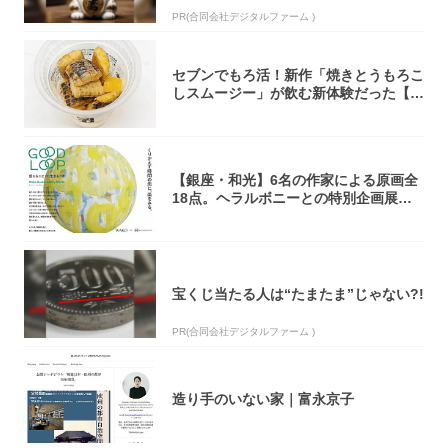
PR(合同会社デジタルファーム )
セブンでもろ活！新作「焼きとうもろこ
しスムージー」が飲む新体験だった【東
京の一部...
【銀座・和光】6名の作家による原画全
18点。ヘラルボニーとの特別企画展「G
OOD...
宝くじ当たる人は“たまたま”じゃない?!
PR(合同会社デジタルファーム )
造り手のいない家｜富永京子