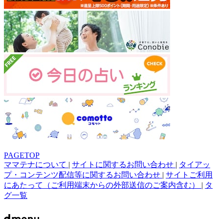
PAGETOP
ママテナについて
|
サイトに関するお問い合わせ
|
タイアッ
プ・コンテンツ配信等に関するお問い合わせ
|
サイトご利用
にあたって（ご利用端末からの外部送信のご案内含む）
|
タ
グ一覧