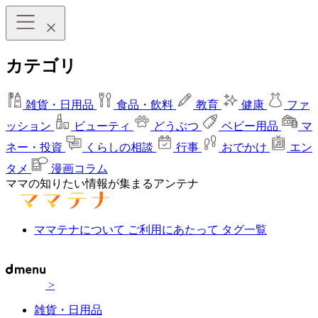
カテゴリ
雑貨・日用品
食品・飲料
教育
健康
ファ
ッション
ビューティ
どうぶつ
ベビー用品
マ
ネー・投資
くらしの相談
行事
おでかけ
エン
タメ
漫画コラム
ママの知りたい情報が集まるアンテナ
ママテナについて
ご利用にあたって
タグ一覧
>
雑貨・日用品