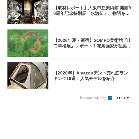
【取材レポート】大阪市立美術館 開館9
0周年記念特別展「水滸伝」、物語を知
らない...
【2026年夏・新宿】SOMPO美術館『山
口華楊展』レポート！花鳥画家が生涯描
き...
【2026年】Amazonテント売れ筋ラン
キング19選！人気モデルを紹介
Recommended by