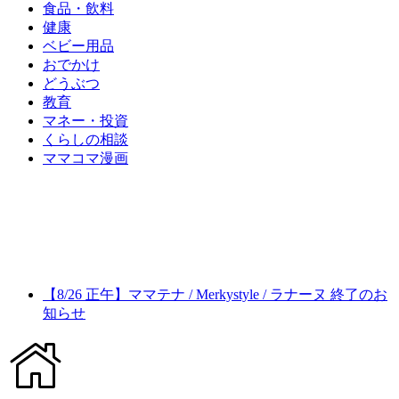
食品・飲料
健康
ベビー用品
おでかけ
どうぶつ
教育
マネー・投資
くらしの相談
ママコマ漫画
【8/26 正午】ママテナ / Merkystyle / ラナーヌ 終了のお
知らせ