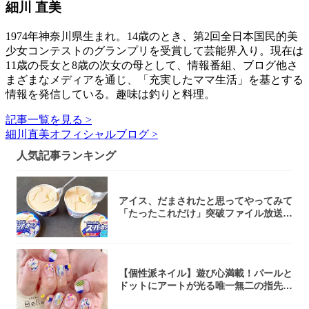
細川 直美
1974年神奈川県生まれ。14歳のとき、第2回全日本国民的美
少女コンテストのグランプリを受賞して芸能界入り。現在は
11歳の長女と8歳の次女の母として、情報番組、ブログ他さ
まざまなメディアを通じ、「充実したママ生活」を基とする
情報を発信している。趣味は釣りと料理。
記事一覧を見る >
細川直美オフィシャルブログ >
人気記事ランキング
アイス、だまされたと思ってやってみて
「たったこれだけ」突破ファイル放送で
大注目！...
【個性派ネイル】遊び心満載！パールと
ドットにアートが光る唯一無二の指先が
完成！