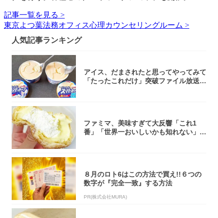
記事一覧を見る >
東京よつ葉法務オフィス心理カウンセリングルーム >
人気記事ランキング
アイス、だまされたと思ってやってみて
「たったこれだけ」突破ファイル放送で
大注目！...
ファミマ、美味すぎて大反響「これ1
番」「世界一おいしいかも知れない」
「飲めそう」
８月のロト6はこの方法で買え!!６つの
数字が『完全一致』する方法
PR(株式会社MURA)