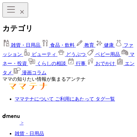
カテゴリ
雑貨・日用品
食品・飲料
教育
健康
ファ
ッション
ビューティ
どうぶつ
ベビー用品
マ
ネー・投資
くらしの相談
行事
おでかけ
エン
タメ
漫画コラム
ママの知りたい情報が集まるアンテナ
ママテナについて
ご利用にあたって
タグ一覧
>
雑貨・日用品