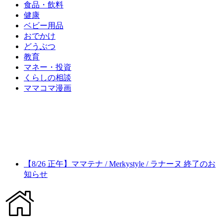
食品・飲料
健康
ベビー用品
おでかけ
どうぶつ
教育
マネー・投資
くらしの相談
ママコマ漫画
【8/26 正午】ママテナ / Merkystyle / ラナーヌ 終了のお
知らせ