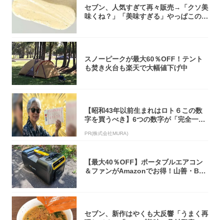
セブン、人気すぎて再々販売→「クソ美
味くね？」「美味すぎる」やっぱこのク
オリティ...
スノーピークが最大60％OFF！テント
も焚き火台も楽天で大幅値下げ中
【昭和43年以前生まれはロト６この数
字を買うべき】6つの数字が「完全一
致」する方...
PR(株式会社MURA)
【最大40％OFF】ポータブルエアコン
＆ファンがAmazonでお得！山善・Bo
u...
セブン、新作はやくも大反響「うまく再