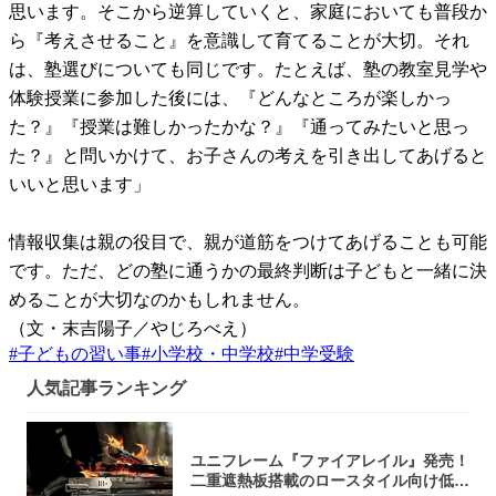
思います。そこから逆算していくと、家庭においても普段か
ら『考えさせること』を意識して育てることが大切。それ
は、塾選びについても同じです。たとえば、塾の教室見学や
体験授業に参加した後には、『どんなところが楽しかっ
た？』『授業は難しかったかな？』『通ってみたいと思っ
た？』と問いかけて、お子さんの考えを引き出してあげると
いいと思います」
情報収集は親の役目で、親が道筋をつけてあげることも可能
です。ただ、どの塾に通うかの最終判断は子どもと一緒に決
めることが大切なのかもしれません。
（文・末吉陽子／やじろべえ）
#
子どもの習い事
#
小学校・中学校
#
中学受験
人気記事ランキング
ユニフレーム『ファイアレイル』発売！
二重遮熱板搭載のロースタイル向け低型