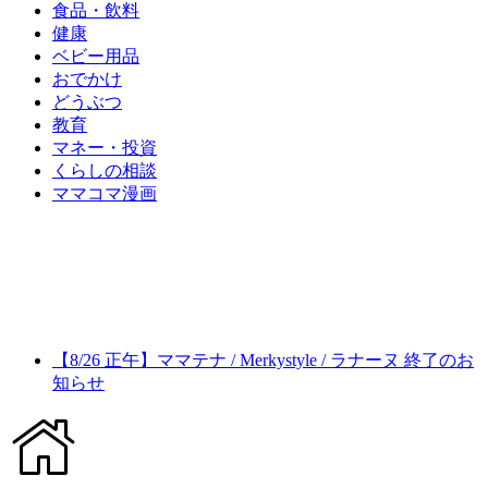
食品・飲料
健康
ベビー用品
おでかけ
どうぶつ
教育
マネー・投資
くらしの相談
ママコマ漫画
【8/26 正午】ママテナ / Merkystyle / ラナーヌ 終了のお
知らせ