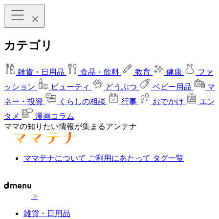
カテゴリ
雑貨・日用品
食品・飲料
教育
健康
ファ
ッション
ビューティ
どうぶつ
ベビー用品
マ
ネー・投資
くらしの相談
行事
おでかけ
エン
タメ
漫画コラム
ママの知りたい情報が集まるアンテナ
ママテナについて
ご利用にあたって
タグ一覧
>
雑貨・日用品