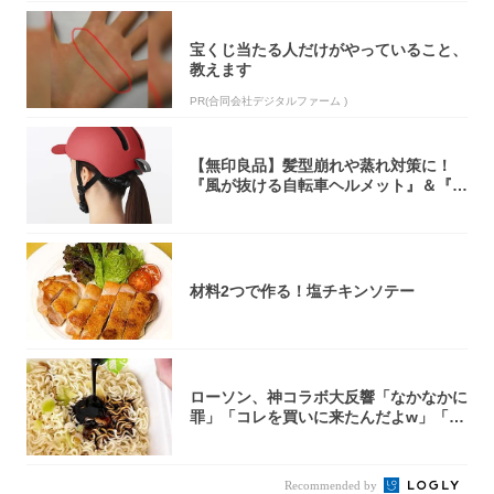
宝くじ当たる人だけがやっていること、
教えます
PR(合同会社デジタルファーム )
【無印良品】髪型崩れや蒸れ対策に！
『風が抜ける自転車ヘルメット』＆『2
0型自転車...
材料2つで作る！塩チキンソテー
ローソン、神コラボ大反響「なかなかに
罪」「コレを買いに来たんだよw」「３
件まわっ...
Recommended by