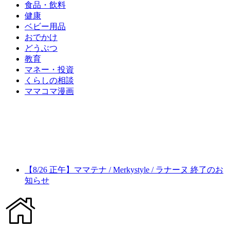
食品・飲料
健康
ベビー用品
おでかけ
どうぶつ
教育
マネー・投資
くらしの相談
ママコマ漫画
【8/26 正午】ママテナ / Merkystyle / ラナーヌ 終了のお
知らせ