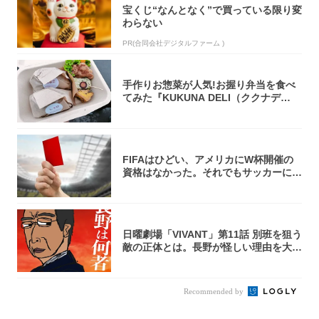
宝くじ“なんとなく”で買っている限り変
わらない
PR(合同会社デジタルファーム )
手作りお惣菜が人気!お握り弁当を食べ
てみた『KUKUNA DELI（ククナデ
リ）...
FIFAはひどい、アメリカにW杯開催の
資格はなかった。それでもサッカーには
夢があ...
日曜劇場「VIVANT」第11話 別班を狙う
敵の正体とは。長野が怪しい理由を大
考...
Recommended by