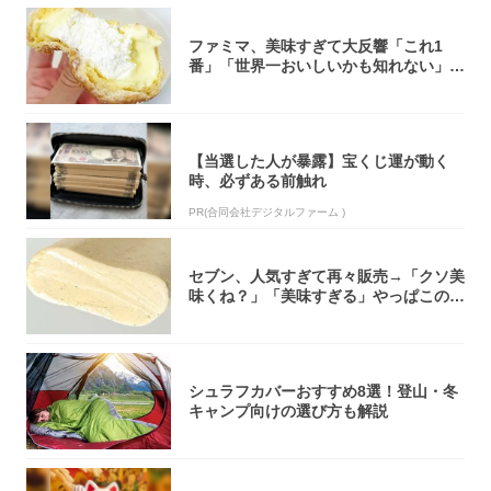
ファミマ、美味すぎて大反響「これ1
番」「世界一おいしいかも知れない」
「飲めそう」
【当選した人が暴露】宝くじ運が動く
時、必ずある前触れ
PR(合同会社デジタルファーム )
セブン、人気すぎて再々販売→「クソ美
味くね？」「美味すぎる」やっぱこのク
オリティ...
シュラフカバーおすすめ8選！登山・冬
キャンプ向けの選び方も解説