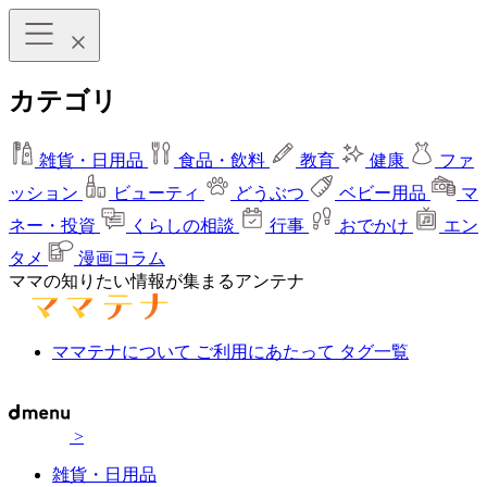
カテゴリ
雑貨・日用品
食品・飲料
教育
健康
ファ
ッション
ビューティ
どうぶつ
ベビー用品
マ
ネー・投資
くらしの相談
行事
おでかけ
エン
タメ
漫画コラム
ママの知りたい情報が集まるアンテナ
ママテナについて
ご利用にあたって
タグ一覧
>
雑貨・日用品