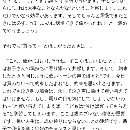
な？”と、“です・ます調”の丁寧語で言います。子どもなが
らに“これは大事なことなんだな”ということ察します。これ
だけでかなり効果があります。そしてちゃんと我慢できたと
きには必ず、“ほしいのに我慢できて偉かったね！”と、褒め
てやりましょう」
それでも“買って～”とほしがったときは…。
「“これ、確かにおいしそうね。すごくほしいよね”と、まず
はお子さんの気持ちに寄り添って共感します。そして、約束
したときと同じように低いトーンの声で淡々と“でも、今日
は買わないって約束したよね”と、約束を思い出させます。
これでも泣き叫ぶ場合は、決して泣き声に負けて買い与えて
はいけません。もし、周りの目を気にして“しょうがないわ
ね～”と買い与えてしまえば、子どもは“泣けば買ってもらえ
る”と学習してしまいます。ここは親のブレない信念が重要
です。長い人生は、思い通りにならないことの連続です。親
子で我慢を学ぶ絶好のチャンスと思いましょう」