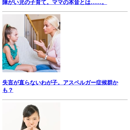
障がい児の子育て。ママの本音とは……。
失言が直らないわが子。アスペルガー症候群か
も？