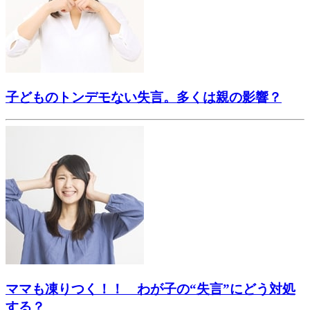
子どものトンデモない失言。多くは親の影響？
ママも凍りつく！！ わが子の“失言”にどう対処
する？