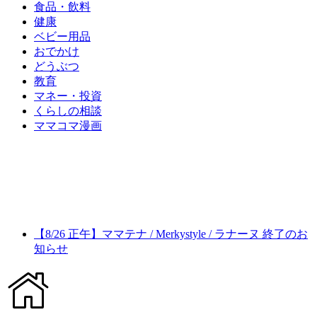
食品・飲料
健康
ベビー用品
おでかけ
どうぶつ
教育
マネー・投資
くらしの相談
ママコマ漫画
【8/26 正午】ママテナ / Merkystyle / ラナーヌ 終了のお
知らせ