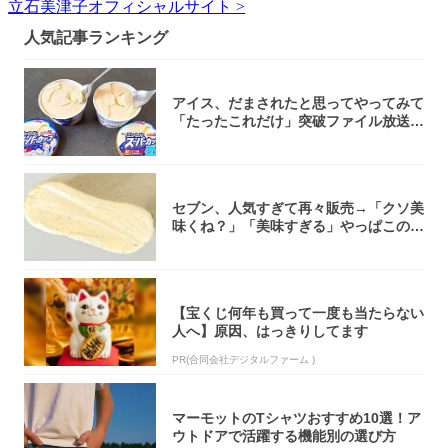
立石美津子オフィシャルサイト >
人気記事ランキング
アイス、だまされたと思ってやってみて
「たったこれだけ」突破ファイル放送で
大注目！...
セブン、人気すぎて再々販売→「クソ美
味くね？」「美味すぎる」やっぱこのク
オリティ...
【宝くじ何年も買って一度も当たらない
人へ】原因、はっきりしてます
PR(合同会社デジタルファーム )
マーモットのTシャツおすすめ10選！ア
ウトドアで活躍する機能別の選び方