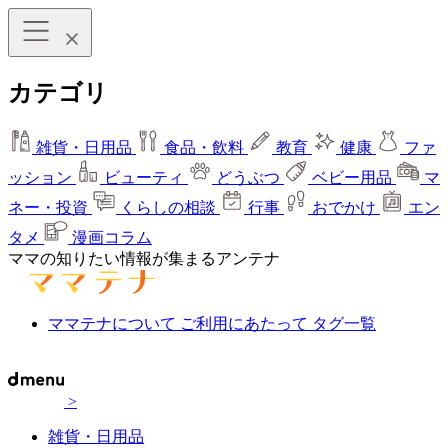
カテゴリ
雑貨・日用品
食品・飲料
教育
健康
ファ
ッション
ビューティ
どうぶつ
ベビー用品
マ
ネー・投資
くらしの相談
行事
おでかけ
エン
タメ
漫画コラム
ママの知りたい情報が集まるアンテナ
ママテナについて
ご利用にあたって
タグ一覧
>
雑貨・日用品