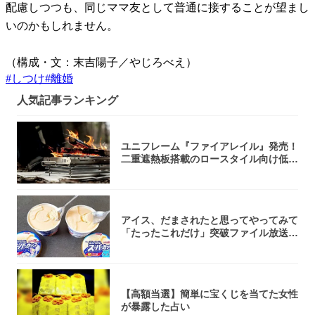
配慮しつつも、同じママ友として普通に接することが望まし
いのかもしれません。
（構成・文：末吉陽子／やじろべえ）
#
しつけ
#
離婚
人気記事ランキング
ユニフレーム『ファイアレイル』発売！
二重遮熱板搭載のロースタイル向け低型
焚き火台
アイス、だまされたと思ってやってみて
「たったこれだけ」突破ファイル放送で
大注目！...
【高額当選】簡単に宝くじを当てた女性
が暴露した占い