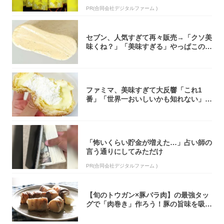
PR(合同会社デジタルファーム )
セブン、人気すぎて再々販売→「クソ美
味くね？」「美味すぎる」やっぱこのク
オリティ...
ファミマ、美味すぎて大反響「これ1
番」「世界一おいしいかも知れない」
「飲めそう」
「怖いくらい貯金が増えた…」占い師の
言う通りにしてみただけ
PR(合同会社デジタルファーム )
【旬のトウガン×豚バラ肉】の最強タッ
グで「肉巻き」作ろう！豚の旨味を吸い
尽くした...