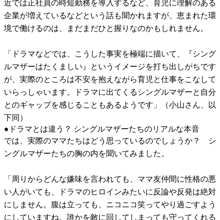
近では正社員の時短勤務を導入するなど、育児に理解のある
企業が増えているなどという話も聞かれますが、恵まれた環
境で働けるのは、まだまだひと握りなのかもしれません。
「ドラマなどでは、こうした事実を極端に描いて、『シング
ルマザーはたくましい』というイメージを打ち出しがちです
が、実際のところは不安を抱えながら育児と仕事をこなして
いらっしゃいます。ドラマに出てくるシングルマザーと自分
とのギャップを感じることもあるようです」（小山さん、以
下同）
●ドラマとは違う？ シングルマザーたちのリアルな本音
では、実際のママたちはどう思っているのでしょうか？ シ
ングルマザーたちの胸の内を聞いてみました。
「周りからどんな嫌味を言われても、ママ友仲間に性格の悪
い人がいても、ドラマのヒロインみたいに反論や反発は絶対
にしません。腹は立っても、ニコニコ笑ってやり過ごすよう
にしていますね。誰かを敵に回してしまっても守ってくれる