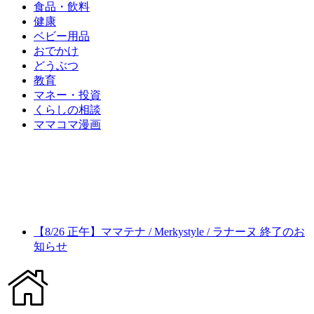
食品・飲料
健康
ベビー用品
おでかけ
どうぶつ
教育
マネー・投資
くらしの相談
ママコマ漫画
【8/26 正午】ママテナ / Merkystyle / ラナーヌ 終了のお
知らせ