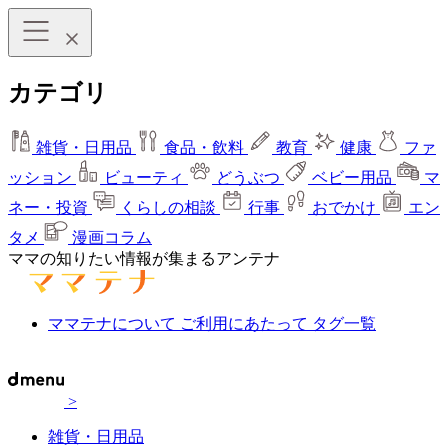
カテゴリ
雑貨・日用品
食品・飲料
教育
健康
ファ
ッション
ビューティ
どうぶつ
ベビー用品
マ
ネー・投資
くらしの相談
行事
おでかけ
エン
タメ
漫画コラム
ママの知りたい情報が集まるアンテナ
ママテナについて
ご利用にあたって
タグ一覧
>
雑貨・日用品