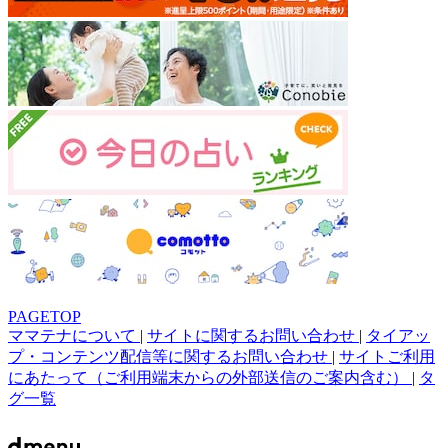
PAGETOP
ママテナについて
|
サイトに関するお問い合わせ
|
タイアッ
プ・コンテンツ配信等に関するお問い合わせ
|
サイトご利用
にあたって（ご利用端末からの外部送信のご案内含む）
|
タ
グ一覧