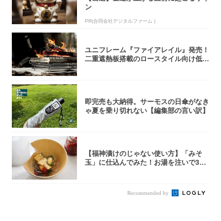
ン
PR(合同会社デジタルファーム )
ユニフレーム『ファイアレイル』発売！
二重遮熱板搭載のロースタイル向け低型
焚き火台
即完売も大納得。サーモスの日傘がなき
ゃ夏を乗り切れない【編集部の言い訳】
【福神漬けのじゃない使い方】「みそ
玉」に仕込んでみた！お湯を注いで30
秒で…朝の...
Recommended by