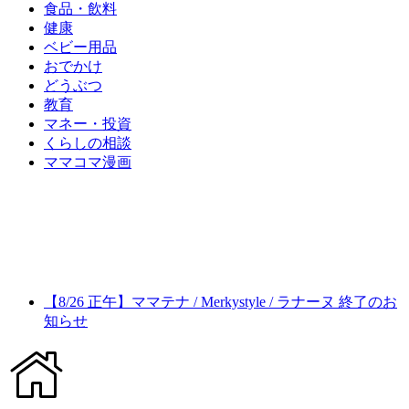
食品・飲料
健康
ベビー用品
おでかけ
どうぶつ
教育
マネー・投資
くらしの相談
ママコマ漫画
【8/26 正午】ママテナ / Merkystyle / ラナーヌ 終了のお
知らせ