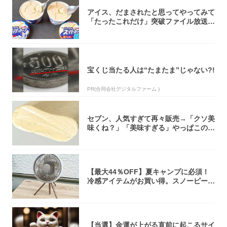
アイス、だまされたと思ってやってみて
「たったこれだけ」突破ファイル放送で
大注目！...
宝くじ当たる人は“たまたま”じゃない?!
PR(合同会社デジタルファーム )
セブン、人気すぎて再々販売→「クソ美
味くね？」「美味すぎる」やっぱこのク
オリティ...
【最大44％OFF】夏キャンプに必須！
冷感アイテムがお買い得。スノーピー
ク・ロゴ...
【当選】金運が上がる直前に起こるサイ