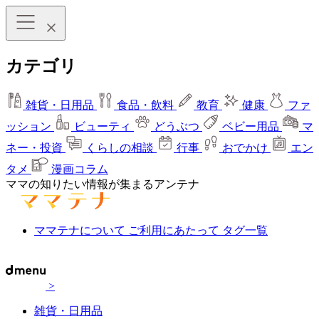
カテゴリ
雑貨・日用品
食品・飲料
教育
健康
ファ
ッション
ビューティ
どうぶつ
ベビー用品
マ
ネー・投資
くらしの相談
行事
おでかけ
エン
タメ
漫画コラム
ママの知りたい情報が集まるアンテナ
ママテナについて
ご利用にあたって
タグ一覧
>
雑貨・日用品