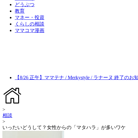
どうぶつ
教育
マネー・投資
くらしの相談
ママコマ漫画
【8/26 正午】ママテナ / Merkystyle / ラナーヌ 終了の
>
相談
>
いったいどうして？女性からの「マタハラ」が多いワケ