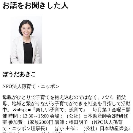
お話をお聞きした人
ぼうだあきこ
NPO法人孫育て・ニッポン
母親がひとりで子育てを抱え込むのではなく、パパ、祖父
母、地域と繋がりながら子育てができる社会を目指して活動
中。 &nbsp; ■『楽しい子育て、孫育て』 毎月第１金曜日開
催 時間：13:30～15:00 会場：（公社）日本助産師会2階研修
室 参加費：1家族2000円 講師：棒田明子 （NPO法人孫育
て・ニッポン理事長） ほか 主催： （公社）日本助産師会2