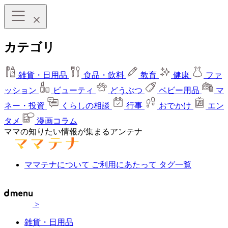
カテゴリ
雑貨・日用品
食品・飲料
教育
健康
ファ
ッション
ビューティ
どうぶつ
ベビー用品
マ
ネー・投資
くらしの相談
行事
おでかけ
エン
タメ
漫画コラム
ママの知りたい情報が集まるアンテナ
ママテナについて
ご利用にあたって
タグ一覧
>
雑貨・日用品