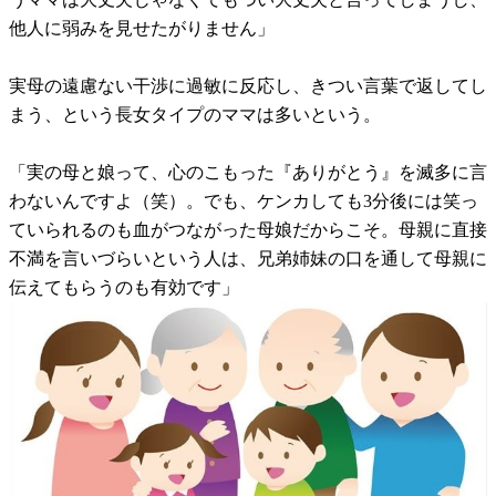
他人に弱みを見せたがりません」
実母の遠慮ない干渉に過敏に反応し、きつい言葉で返してし
まう、という長女タイプのママは多いという。
「実の母と娘って、心のこもった『ありがとう』を滅多に言
わないんですよ（笑）。でも、ケンカしても3分後には笑っ
ていられるのも血がつながった母娘だからこそ。母親に直接
不満を言いづらいという人は、兄弟姉妹の口を通して母親に
伝えてもらうのも有効です」