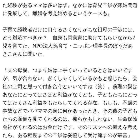
た経験があるママは多いはず。なかには育児干渉が嫁姑問題
に発展して、離婚を考え始めるというケースも。
子育て経験者だけに口うるさくなりがちな祖母の干渉には、
どう対応すべきか？ 自身も両実家に助けてもらいながら2
児を育てた、NPO法人孫育て・ニッポン理事長のぼうだあ
きこさんに聞いた。
「夫の母親、つまり姑は上手くいっているときはいいです
が、気が合わない、ぎくしゃくしているかもと感じたら、会
社の上司と思って付き合うといいですね（笑）。義理の親は
あなたにとってはさほど利益がなくとも、子どもたちにとっ
てはたくさん利益をもたらしてくれる存在。もしも、不慮の
事故などでパパママの身に何かあったとき、その後の子ども
たちの面倒を見てくれるのは、彼らかもしれない。生命保険
会社がくれるのはお金だけです。そのリスクへの備えを考え
たら、ある程度までの干渉は妥協して受け流すのが最善」