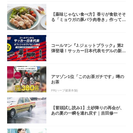
【薬味じゃない食べ方】香りが食欲そそ
る「ミョウガの豚バラ肉巻き」作ってみ
た！辛み...
コールマン『J.ジェットブラック』第2
弾登場！サッカー日本代表モデルの新作
5アイ...
アマゾン1位「このお茶ガチです」噂の
お茶
PR(ハーブ健康本舗)
【冒頭試し読み1】土砂降りの再会が、
あの夏の一瞬を連れ戻す｜吉田修一