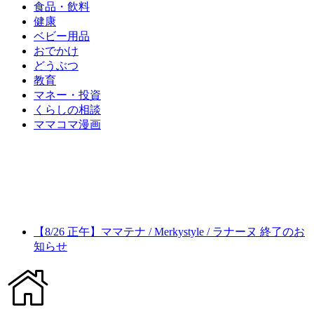
食品・飲料
健康
ベビー用品
おでかけ
どうぶつ
教育
マネー・投資
くらしの相談
ママコマ漫画
【8/26 正午】ママテナ / Merkystyle / ラナーヌ 終了のお
知らせ