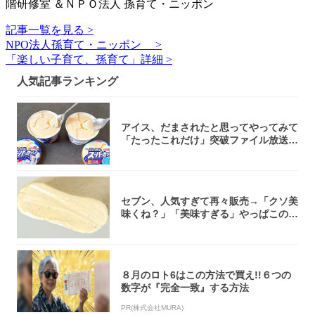
階研修室 ＆ＮＰＯ法人 孫育て・ニッポン
記事一覧を見る >
NPO法人孫育て・ニッポン >
「楽しい子育て、孫育て」詳細 >
人気記事ランキング
アイス、だまされたと思ってやってみて
「たったこれだけ」突破ファイル放送で
大注目！...
セブン、人気すぎて再々販売→「クソ美
味くね？」「美味すぎる」やっぱこのク
オリティ...
８月のロト6はこの方法で買え!!６つの
数字が『完全一致』する方法
PR(株式会社MURA)