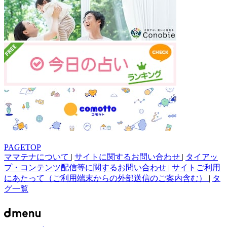
PAGETOP
ママテナについて
|
サイトに関するお問い合わせ
|
タイアッ
プ・コンテンツ配信等に関するお問い合わせ
|
サイトご利用
にあたって（ご利用端末からの外部送信のご案内含む）
|
タ
グ一覧