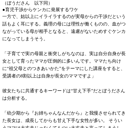
（ぼうださん 以下同）
●育児干渉からケンカに発展するワケ
一方で、姑以上にイライラするのが実母からの干渉だという
話もよく耳にする。義理の母には理性が働くものの、血がつ
ながっている母が相手となると、遠慮がないためすぐケンカ
になってしまうそう。
「子育てで実の母親と衝突しがちなのは、実は自分自身が長
女として育ったママが圧倒的に多いんです。ママたち向け
に“祖父母とのつきあいかた”をテーマにした講座をすると、
受講者の8割以上は自身が長女のママですよ」
彼女たちに共通するキーワードは“甘え下手”だとぼうださん
は分析する。
「幼少期から『お姉ちゃんなんだから』と我慢させられてき
た長女は、成長してからも甘え下手な女性が多い。 そうい
うママは大丈夫じゃなくてもつい大丈夫と言ってしまうし、