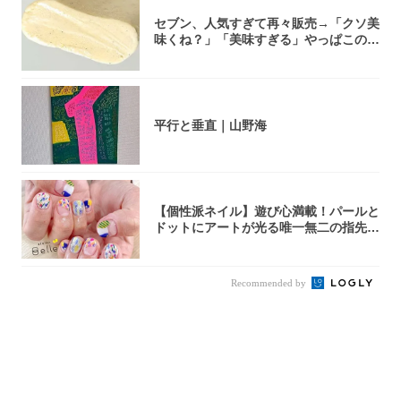
セブン、人気すぎて再々販売→「クソ美
味くね？」「美味すぎる」やっぱこのク
オリティ...
平行と垂直｜山野海
【個性派ネイル】遊び心満載！パールと
ドットにアートが光る唯一無二の指先が
完成！
Recommended by