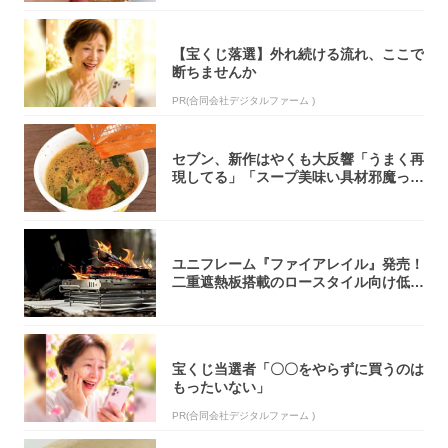
【宝くじ落選】外れ続ける流れ、ここで
断ちませんか
PR(合同会社デジタルファーム )
セブン、新作はやくも大反響「うまく再
現してる」「スープ美味い具材邪魔って
くらい美...
ユニフレーム『ファイアレイル』発売！
二重遮熱板搭載のロースタイル向け低型
焚き火台
宝くじ当選者「〇〇をやらずに買うのは
もったいない」
PR(合同会社デジタルファーム )