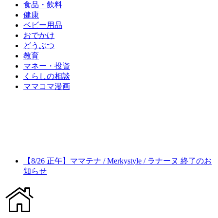
食品・飲料
健康
ベビー用品
おでかけ
どうぶつ
教育
マネー・投資
くらしの相談
ママコマ漫画
【8/26 正午】ママテナ / Merkystyle / ラナーヌ 終了のお
知らせ