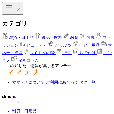
カテゴリ
雑貨・日用品
食品・飲料
教育
健康
ファ
ッション
ビューティ
どうぶつ
ベビー用品
マ
ネー・投資
くらしの相談
行事
おでかけ
エン
タメ
漫画コラム
ママの知りたい情報が集まるアンテナ
ママテナについて
ご利用にあたって
タグ一覧
>
雑貨・日用品