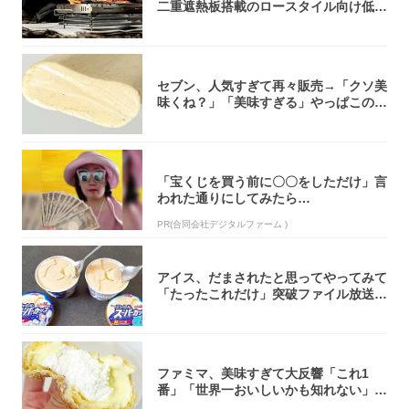
二重遮熱板搭載のロースタイル向け低型
焚き火台
セブン、人気すぎて再々販売→「クソ美
味くね？」「美味すぎる」やっぱこのク
オリティ...
「宝くじを買う前に〇〇をしただけ」言
われた通りにしてみたら…
PR(合同会社デジタルファーム )
アイス、だまされたと思ってやってみて
「たったこれだけ」突破ファイル放送で
大注目！...
ファミマ、美味すぎて大反響「これ1
番」「世界一おいしいかも知れない」
「飲めそう」