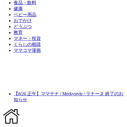
食品・飲料
健康
ベビー用品
おでかけ
どうぶつ
教育
マネー・投資
くらしの相談
ママコマ漫画
【8/26 正午】ママテナ / Merkystyle / ラナーヌ 終了のお
知らせ