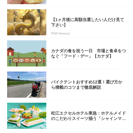
【1ヶ月後に高額当選したい人だけ見て
下さい】
PR(Il Sereno)
カナダの食を祝う一日 市場と食卓をつ
なぐ「フード・デー」【カナダ】
バイクテントおすすめ12選！選び方か
ら積載のコツまで徹底解説
松江エクセルホテル東急：ホテルメイド
のこだわりスイーツ揃う「シャインマス
カットの...