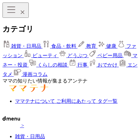
カテゴリ
雑貨・日用品
食品・飲料
教育
健康
ファ
ッション
ビューティ
どうぶつ
ベビー用品
マ
ネー・投資
くらしの相談
行事
おでかけ
エン
タメ
漫画コラム
ママの知りたい情報が集まるアンテナ
ママテナについて
ご利用にあたって
タグ一覧
>
雑貨・日用品