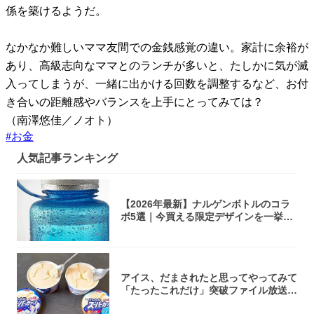
係を築けるようだ。
なかなか難しいママ友間での金銭感覚の違い。家計に余裕が
あり、高級志向なママとのランチが多いと、たしかに気が滅
入ってしまうが、一緒に出かける回数を調整するなど、お付
き合いの距離感やバランスを上手にとってみては？
（南澤悠佳／ノオト）
#
お金
人気記事ランキング
【2026年最新】ナルゲンボトルのコラ
ボ5選｜今買える限定デザインを一挙紹
介！
アイス、だまされたと思ってやってみて
「たったこれだけ」突破ファイル放送で
大注目！...