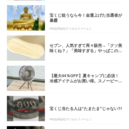
宝くじ狙うなら今！金運上げた当選者が
暴露
PR(合同会社デジタルファーム )
セブン、人気すぎて再々販売→「クソ美
味くね？」「美味すぎる」やっぱこのク
オリティ...
【最大44％OFF】夏キャンプに必須！
冷感アイテムがお買い得。スノーピー
ク・ロゴ...
宝くじ当たる人は“たまたま”じゃない?!
PR(合同会社デジタルファーム )