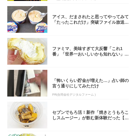
アイス、だまされたと思ってやってみて
「たったこれだけ」突破ファイル放送で
大注目！...
ファミマ、美味すぎて大反響「これ1
番」「世界一おいしいかも知れない」
「飲めそう」
「怖いくらい貯金が増えた…」占い師の
言う通りにしてみただけ
PR(合同会社デジタルファーム )
セブンでもろ活！新作「焼きとうもろこ
しスムージー」が飲む新体験だった【東
京の一部...