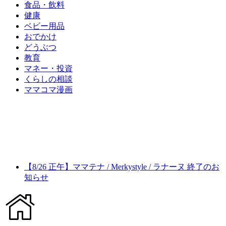
食品・飲料
健康
ベビー用品
おでかけ
どうぶつ
教育
マネー・投資
くらしの相談
ママコマ漫画
【8/26 正午】ママテナ / Merkystyle / ラナーヌ 終了のお
知らせ