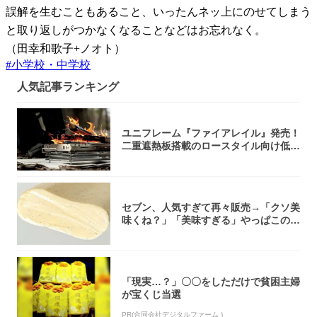
誤解を生むこともあること、いったんネッ上にのせてしまう
と取り返しがつかなくなることなどはお忘れなく。
（田幸和歌子+ノオト）
#
小学校・中学校
人気記事ランキング
ユニフレーム『ファイアレイル』発売！
二重遮熱板搭載のロースタイル向け低型
焚き火台
セブン、人気すぎて再々販売→「クソ美
味くね？」「美味すぎる」やっぱこのク
オリティ...
「現実…？」〇〇をしただけで貧困主婦
が宝くじ当選
PR(合同会社デジタルファーム )