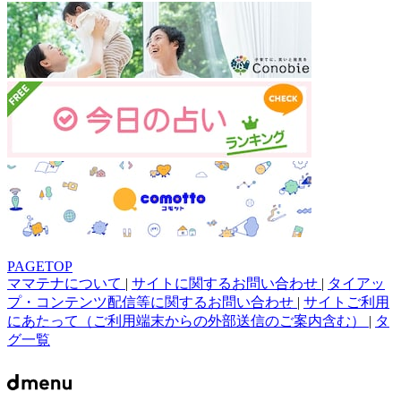
PAGETOP
ママテナについて
|
サイトに関するお問い合わせ
|
タイアッ
プ・コンテンツ配信等に関するお問い合わせ
|
サイトご利用
にあたって（ご利用端末からの外部送信のご案内含む）
|
タ
グ一覧