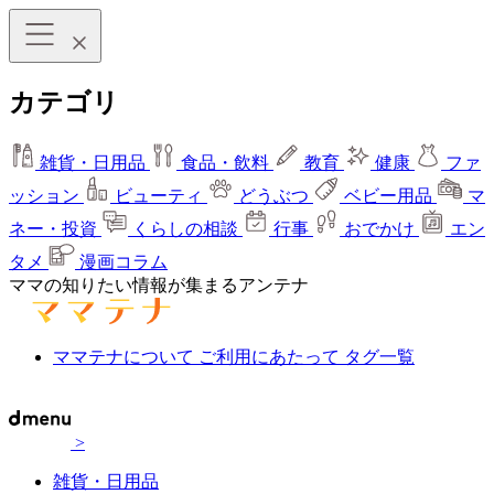
カテゴリ
雑貨・日用品
食品・飲料
教育
健康
ファ
ッション
ビューティ
どうぶつ
ベビー用品
マ
ネー・投資
くらしの相談
行事
おでかけ
エン
タメ
漫画コラム
ママの知りたい情報が集まるアンテナ
ママテナについて
ご利用にあたって
タグ一覧
>
雑貨・日用品