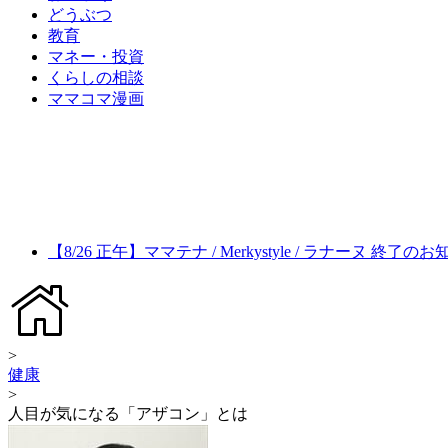
どうぶつ
教育
マネー・投資
くらしの相談
ママコマ漫画
【8/26 正午】ママテナ / Merkystyle / ラナーヌ 終了の
>
健康
>
人目が気になる「アザコン」とは