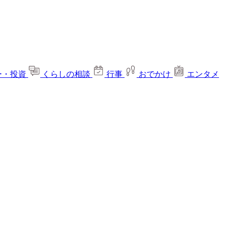
ー・投資
くらしの相談
行事
おでかけ
エンタメ