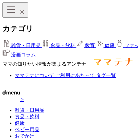
カテゴリ
雑貨・日用品
食品・飲料
教育
健康
ファ
漫画コラム
ママの知りたい情報が集まるアンテナ
ママテナについて
ご利用にあたって
タグ一覧
>
雑貨・日用品
食品・飲料
健康
ベビー用品
おでかけ