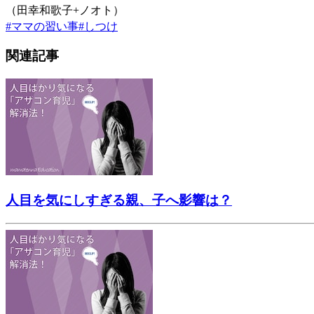
（田幸和歌子+ノオト）
#
ママの習い事
#
しつけ
関連記事
人目を気にしすぎる親、子へ影響は？