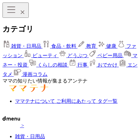
カテゴリ
雑貨・日用品
食品・飲料
教育
健康
ファ
ッション
ビューティ
どうぶつ
ベビー用品
マ
ネー・投資
くらしの相談
行事
おでかけ
エン
タメ
漫画コラム
ママの知りたい情報が集まるアンテナ
ママテナについて
ご利用にあたって
タグ一覧
>
雑貨・日用品