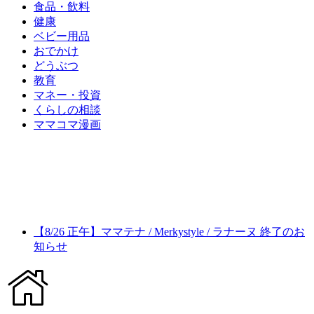
食品・飲料
健康
ベビー用品
おでかけ
どうぶつ
教育
マネー・投資
くらしの相談
ママコマ漫画
【8/26 正午】ママテナ / Merkystyle / ラナーヌ 終了のお
知らせ