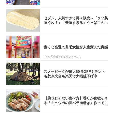
大注目！...
セブン、人気すぎて再々販売→「クソ美
味くね？」「美味すぎる」やっぱこのク
オリティ...
宝くじ当選で貧乏女性が人生変えた実話
PR(合同会社デジタルファーム )
スノーピークが最大60％OFF！テント
も焚き火台も楽天で大幅値下げ中
【薬味じゃない食べ方】香りが食欲そそ
る「ミョウガの豚バラ肉巻き」作ってみ
た！辛み...