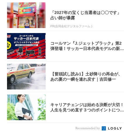
「2027年の宝くじ当選者は〇〇です」
占い師が暴露
PR(合同会社デジタルファーム )
コールマン『J.ジェットブラック』第2
弾登場！サッカー日本代表モデルの新作
5アイ...
【冒頭試し読み1】土砂降りの再会が、
あの夏の一瞬を連れ戻す｜吉田修一
キャリアチェンジは始める決断が大切！
人生を見つめ直す３つのポイントについ
て解説し...
Recommended by