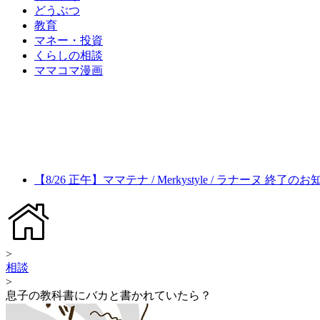
どうぶつ
教育
マネー・投資
くらしの相談
ママコマ漫画
【8/26 正午】ママテナ / Merkystyle / ラナーヌ 終了の
>
相談
>
息子の教科書にバカと書かれていたら？