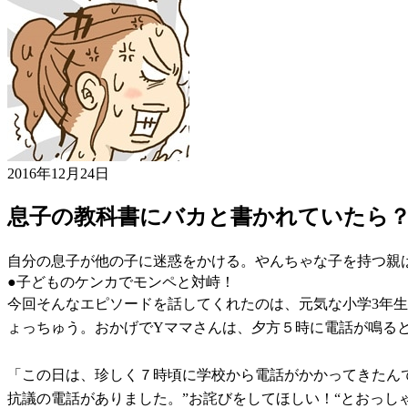
2016年12月24日
息子の教科書にバカと書かれていたら
自分の息子が他の子に迷惑をかける。やんちゃな子を持つ親
●子どものケンカでモンペと対峙！
今回そんなエピソードを話してくれたのは、元気な小学3年
ょっちゅう。おかげでYママさんは、夕方５時に電話が鳴ると
「この日は、珍しく７時頃に学校から電話がかかってきたんで
抗議の電話がありました。”お詫びをしてほしい！“とおっし