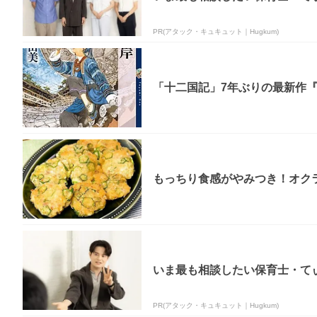
PR(アタック・キュキュット｜Hugkum)
「十二国記」7年ぶりの最新作『
もっちり食感がやみつき！オク
いま最も相談したい保育士・てぃ
PR(アタック・キュキュット｜Hugkum)