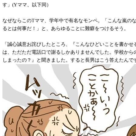
す」(Yママ、以下同）
なぜならこのTママ、学年中で有名なモンペ。「こんな嵐の
るとは何事だ！」と、あらゆることに難癖をつけるそう。
「誠心誠意お詫びしたところ、『こんなひどいことを書かせ
は、ただただ電話口で謝るしかありませんでした。学校から
しまったの？』と聞きました。すると長男はこう答えたんで