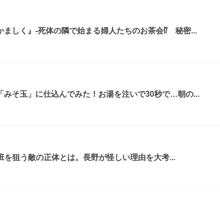
ましく』-死体の隣で始まる婦人たちのお茶会⁉ 秘密...
みそ玉」に仕込んでみた！お湯を注いで30秒で…朝の...
 別班を狙う敵の正体とは。長野が怪しい理由を大考...