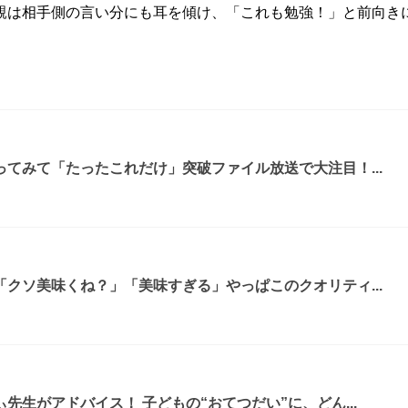
親は相手側の言い分にも耳を傾け、「これも勉強！」と前向き
てみて「たったこれだけ」突破ファイル放送で大注目！...
クソ美味くね？」「美味すぎる」やっぱこのクオリティ...
先生がアドバイス！ 子どもの“おてつだい”に、どん...