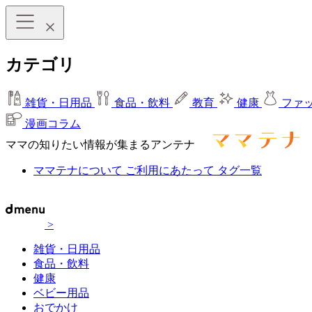
カテゴリ
雑貨・日用品
食品・飲料
教育
健康
ファ
漫画コラム
ママの知りたい情報が集まるアンテナ
ママテナについて
ご利用にあたって
タグ一覧
>
雑貨・日用品
食品・飲料
健康
ベビー用品
おでかけ