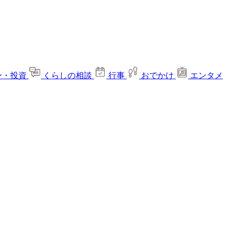
ー・投資
くらしの相談
行事
おでかけ
エンタメ