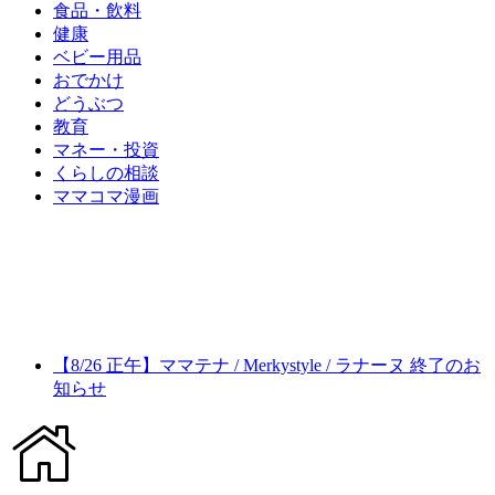
食品・飲料
健康
ベビー用品
おでかけ
どうぶつ
教育
マネー・投資
くらしの相談
ママコマ漫画
【8/26 正午】ママテナ / Merkystyle / ラナーヌ 終了のお
知らせ