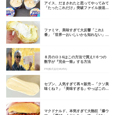
アイス、だまされたと思ってやってみて
「たったこれだけ」突破ファイル放送で
大注目！...
ファミマ、美味すぎて大反響「これ1
番」「世界一おいしいかも知れない」
「飲めそう」
８月のロト6はこの方法で買え!!６つの
数字が『完全一致』する方法
PR(株式会社MURA)
セブン、人気すぎて再々販売→「クソ美
味くね？」「美味すぎる」やっぱこのク
オリティ...
マクドナルド、本気すぎて大熱狂「爆ウ