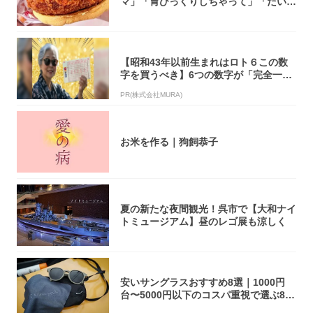
マ」「胃びっくりしちゃって」「だいぶ
攻めてる...
【昭和43年以前生まれはロト６この数
字を買うべき】6つの数字が「完全一
致」する方...
PR(株式会社MURA)
お米を作る｜狗飼恭子
夏の新たな夜間観光！呉市で【大和ナイ
トミュージアム】昼のレゴ展も涼しく
安いサングラスおすすめ8選｜1000円
台〜5000円以下のコスパ重視で選ぶ8本
を...