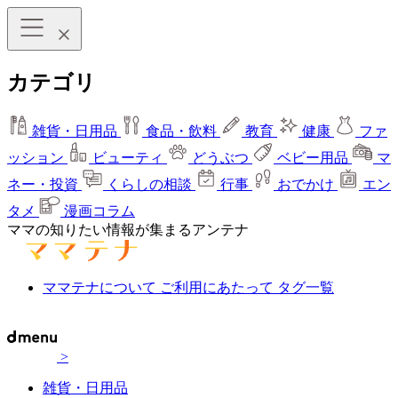
カテゴリ
雑貨・日用品
食品・飲料
教育
健康
ファ
ッション
ビューティ
どうぶつ
ベビー用品
マ
ネー・投資
くらしの相談
行事
おでかけ
エン
タメ
漫画コラム
ママの知りたい情報が集まるアンテナ
ママテナについて
ご利用にあたって
タグ一覧
>
雑貨・日用品